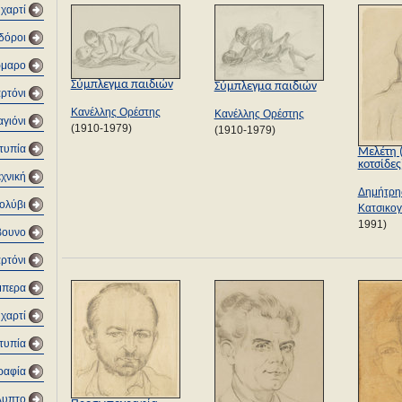
 χαρτί
δόροι
μαρο
Σύμπλεγμα παιδιών
Σύμπλεγμα παιδιών
ρτόνι
Κανέλλης Ορέστης
Κανέλλης Ορέστης
αγιόνι
(1910-1979)
(1910-1979)
τυπία
Μελέτη (
κοτσίδες
εχνική
Δημήτρη
ολύβι
Κατσικογ
1991)
βουνο
αρτόνι
μπερα
 χαρτί
τυπία
ραφία
λυπτο