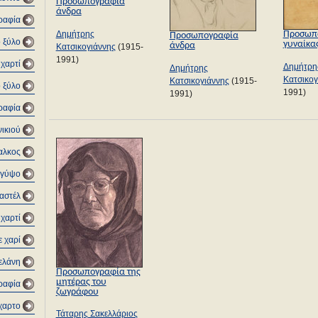
Προσωπογραφία
άνδρα
ραφία
Δημήτρης
Προσωπ
Προσωπογραφία
 ξύλο
γυναίκα
άνδρα
Κατσικογιάννης
(1915-
1991)
 χαρτί
Δημήτρη
Δημήτρης
Κατσικογ
Κατσικογιάννης
(1915-
 ξύλο
1991)
1991)
ραφία
ικιού
αλκος
 γύψο
αστέλ
 χαρτί
ε χαρί
μελάνη
Προσωπογραφία της
μητέρας του
γραφία
ζωγράφου
όχαρτο
Τάταρης Σακελλάριος