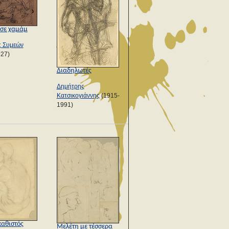
 σε χαμάμ
ς Συμεών
927)
Διαδηλωτές
Δημήτρης
Κατσικογιάννης
(1915-
1991)
καθιστός
Μελέτη με τέσσερα