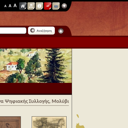
A
A
A
el
en
Αναζήτηση
γα Ψηφιακής Συλλογής, Μολύβι