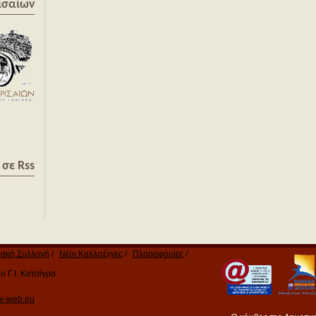
ισαίων
σε Rss
ακή Συλλογή
Νέοι Καλλιτέχνες
Πληροφορίες
 Γ.Ι. Κατσίγρα
v-web.eu