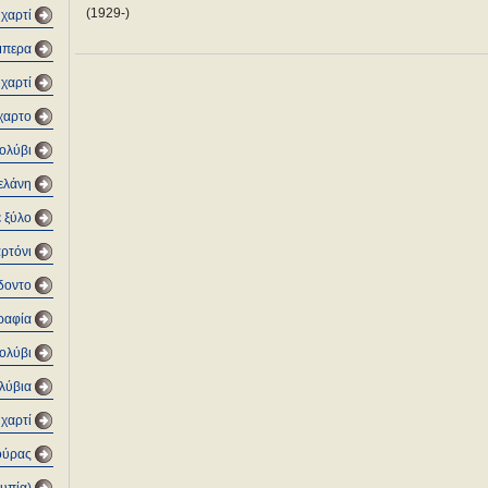
(1929-)
 χαρτί
μπερα
 χαρτί
όχαρτο
μολύβι
μελάνη
ε ξύλο
αρτόνι
όδοντο
ραφία
ολύβι
λύβια
χαρτί
ούρας