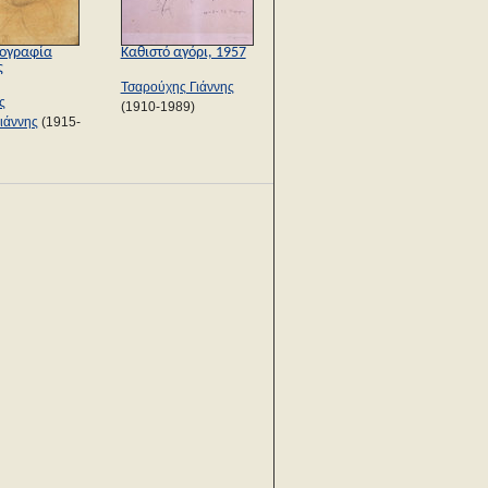
ογραφία
Καθιστό αγόρι, 1957
ς
Τσαρούχης Γιάννης
ς
(1910-1989)
ιάννης
(1915-