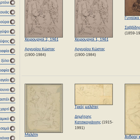
αρτόνι
κουάς
Γυναίκα
βούρα
Σαββίδη
 γύψο
(1859-1
Χειρουργοί 2, 1961
Χειρουργοί 1, 1961
Γύψος
Αργυρίου Κώστας
Αργυρίου Κώστας
ραφία
(1900-1984)
(1900-1984)
 ξύλο
ραφία
αγείο
βουνο
αστέλ
Τρείς μελέτες
χαρτί
Δημήτρης
αμικό
Κατσικογιάννης
(1915-
1991)
υσαμά
Μελέτη
Άνδρας 
ιόνια