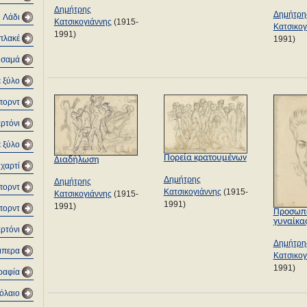
Δημήτρης
Δημήτρη
Λάδι
Κατσικογιάννης
(1915-
Κατσικογ
1991)
 πλακέ
1991)
υσαμά
ε ξύλο
πορντ
αρτόνι
ε ξύλο
Πορεία κρατουμένων
Διαδήλωση
 χαρτί
Δημήτρης
Δημήτρης
πορντ
Κατσικογιάννης
(1915-
Κατσικογιάννης
(1915-
1991)
1991)
μπορντ
Προσωπ
γυναίκα
αρτόνι
Δημήτρη
μπερα
Κατσικογ
1991)
ραφία
νόλαιο