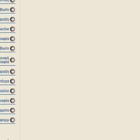
υπία)
Burin
άραξη
 seche
ραφία
Burin
τονική
ραφία
άραξη
πέτρα
ταλλο
ραφία
ώματα
οφορμ