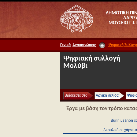
ΔΗΜΟΤΙΚΗ ΠΙ
ΛΑΡΙΣ
ΜΟΥΣΕΙΟ Γ.Ι.
Γενικά
Ανακοινώσεις
Ψηφιακή Συλλογ
Ψηφιακή συλλογή
Μολύβι
Βρίσκεστε στο
Αρχική σελίδα
Ψηφια
Έργα με βάση τον τρόπο κατα
Burin με ξηρή 
Ακρυλικό σε χάρντμ