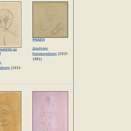
Μελέτη
Δημήτρης
κορίτσι με
)
Κατσικογιάννης
(1915-
1991)
ς
ιάννης
(1915-