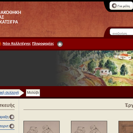
Για μέλη
ΝΑΚΟΘΗΚΗ
ΑΣ
 ΚΑΤΣΙΓΡΑ
ή
Νέοι Καλλιτέχνες
Πληροφορίες
κή συλλογή
Μολύβι
σκευής
Έρ
χάραξη
πορντ