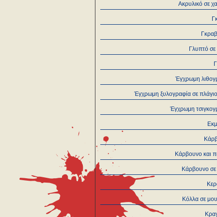
Ακρυλικό σε χ
Γ
Γκρα
Γλυπτό σε
Έγχρωμη λιθογ
Έγχρωμη ξυλογραφία σε πλάγιο
Έγχρωμη τσιγκογ
Εκμ
Κάρ
Κάρβουνο και π
Κάρβουνο σε 
Κερ
Κόλλα σε μο
Κραγ