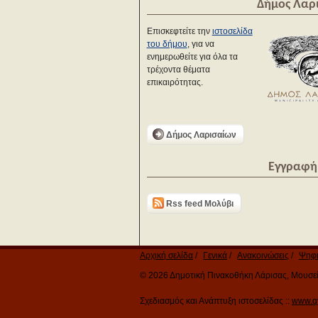
Δήμος Λαρ
Επισκεφτείτε την
ιστοσελίδα
του δήμου
, για να
ενημερωθείτε για όλα τα
τρέχοντα θέματα
επικαιρότητας.
Δήμος Λαρισαίων
Εγγραφή 
Rss feed Μολύβι
Αρχική σελίδα
Γενικά
Ανακοινώσεις
Ψηφι
© 2026 Δημοτική Πινακοθήκη Λάρισας, Μουσείο
Σχεδιασμός και Ανάπτυξη ιστοσελίδας ::
www.q