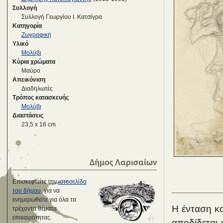
Συλλογή
Συλλογή Γεωργίου Ι. Κατσίγρα
Κατηγορία
Ζωγραφική
Υλικό
Μολύβι
Κύρια χρώματα
Μαύρο
Απεικόνιση
Διαδηλωτές
Τρόπος κατασκευής
Μολύβι
Διαστάσεις
23,5 x 16 cm
Δήμος Λαρισαίων
Επισκεφτείτε την
ιστοσελίδα
του δήμου
, για να
ενημερωθείτε για όλα τα
Η ένταση κα
τρέχοντα θέματα
επικαιρότητας.
αποδίδεται 