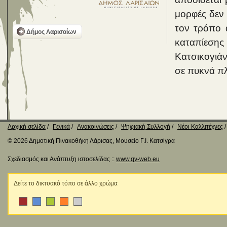
μορφές δεν 
τον τρόπο 
Δήμος Λαρισαίων
καταπίεση
Κατσικογιά
σε πυκνά πλ
Αρχική σελίδα
Γενικά
Ανακοινώσεις
Ψηφιακή Συλλογή
Νέοι Καλλιτέχνες
© 2026 Δημοτική Πινακοθήκη Λάρισας, Μουσείο Γ.Ι. Κατσίγρα
Σχεδιασμός και Ανάπτυξη ιστοσελίδας ::
www.qv-web.eu
Δείτε το δικτυακό τόπο σε άλλο χρώμα