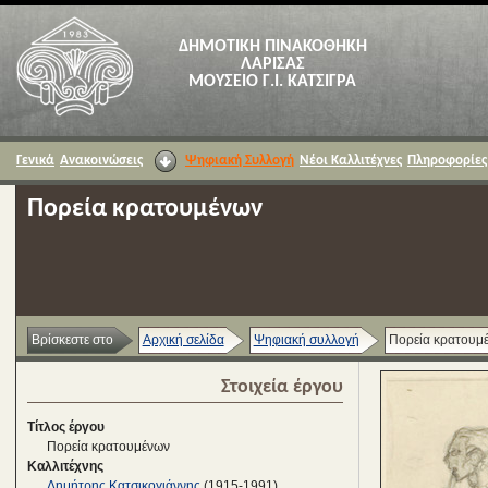
ΔΗΜΟΤΙΚΗ ΠΙΝΑΚΟΘΗΚΗ
ΛΑΡΙΣΑΣ
ΜΟΥΣΕΙΟ Γ.Ι. ΚΑΤΣΙΓΡΑ
Γενικά
Ανακοινώσεις
Ψηφιακή Συλλογή
Νέοι Καλλιτέχνες
Πληροφορίες
Πορεία κρατουμένων
Βρίσκεστε στο
Αρχική σελίδα
Ψηφιακή συλλογή
Πορεία κρατουμ
Στοιχεία έργου
Τίτλος έργου
Πορεία κρατουμένων
Καλλιτέχνης
Δημήτρης Κατσικογιάννης
(1915-1991)