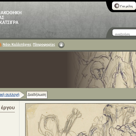
Για μέλη
ΝΑΚΟΘΗΚΗ
ΑΣ
 ΚΑΤΣΙΓΡΑ
ή
Νέοι Καλλιτέχνες
Πληροφορίες
κή συλλογή
Διαδήλωση
α έργου