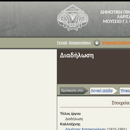
ΔΗΜΟΤΙΚΗ ΠΙ
ΛΑΡΙΣ
ΜΟΥΣΕΙΟ Γ.Ι.
Γενικά
Ανακοινώσεις
Ψηφιακή Συλλογ
Διαδήλωση
Βρίσκεστε στο
Αρχική σελίδα
Ψηφια
Στοιχεί
Τίτλος έργου
Διαδήλωση
Καλλιτέχνης
Δημήτρης Κατσικογιάννης
(1915-1991)