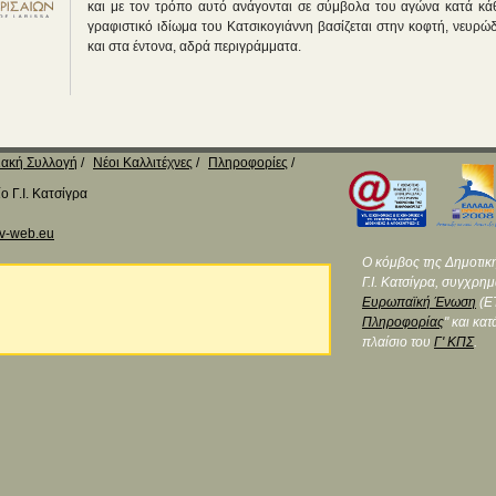
και με τον τρόπο αυτό ανάγονται σε σύμβολα του αγώνα κατά κάθ
γραφιστικό ιδίωμα του Κατσικογιάννη βασίζεται στην κοφτή, νευρ
και στα έντονα, αδρά περιγράμματα.
ακή Συλλογή
Νέοι Καλλιτέχνες
Πληροφορίες
 Γ.Ι. Κατσίγρα
v-web.eu
Ο κόμβος της Δημοτικ
Γ.Ι. Κατσίγρα, συγχρη
Ευρωπαϊκή Ένωση
(ΕΤ
Πληροφορίας
" και κα
πλαίσιο του
Γ' ΚΠΣ
.