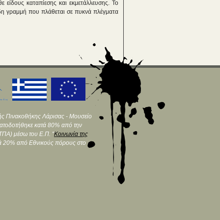
ε είδους καταπίεσης και εκμετάλλευσης. Το
ώδη γραμμή που πλάθεται σε πυκνά πλέγματα
ής Πινακοθήκης Λάρισας - Μουσείο
ματοδοτήθηκε κατά 80% από την
ΠΑ) μέσω του Ε.Π. "
Κοινωνία της
τά 20% από Εθνικούς πόρους στο