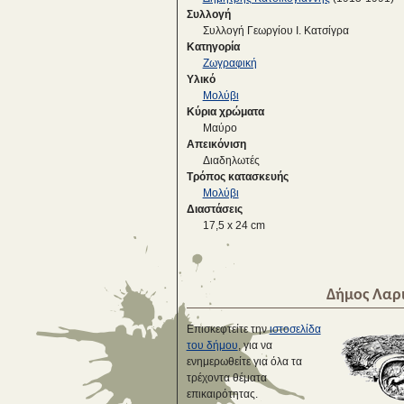
Συλλογή
Συλλογή Γεωργίου Ι. Κατσίγρα
Κατηγορία
Ζωγραφική
Υλικό
Μολύβι
Κύρια χρώματα
Μαύρο
Απεικόνιση
Διαδηλωτές
Τρόπος κατασκευής
Μολύβι
Διαστάσεις
17,5 x 24 cm
Δήμος Λαρ
Επισκεφτείτε την
ιστοσελίδα
του δήμου
, για να
ενημερωθείτε για όλα τα
τρέχοντα θέματα
επικαιρότητας.