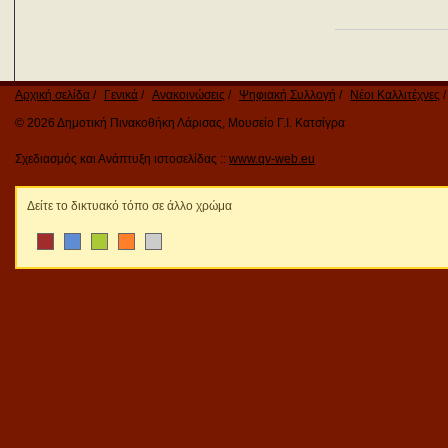
Αρχική σελίδα
Γενικά
Ανακοινώσεις
Ψηφιακή Συλλογή
Νέοι Καλλιτέχνες
© 2026 Δημοτική Πινακοθήκη Λάρισας, Μουσείο Γ.Ι. Κατσίγρα
Σχεδιασμός και Ανάπτυξη ιστοσελίδας ::
www.qv-web.eu
Δείτε το δικτυακό τόπο σε άλλο χρώμα