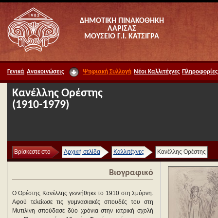
ΔΗΜΟΤΙΚΗ ΠΙΝΑΚΟΘΗΚΗ
ΛΑΡΙΣΑΣ
ΜΟΥΣΕΙΟ Γ.Ι. ΚΑΤΣΙΓΡΑ
Γενικά
Ανακοινώσεις
Ψηφιακή Συλλογή
Νέοι Καλλιτέχνες
Πληροφορίες
Κανέλλης Ορέστης
(1910-1979)
Βρίσκεστε στο
Αρχική σελίδα
Καλλιτέχνες
Κανέλλης Ορέστης
Βιογραφικό
Ο Ορέστης Κανέλλης γεννήθηκε το 1910 στη Σμύρνη.
Αφού τελείωσε τις γυμνασιακές σπουδές του στη
Μυτιλίνη σπούδασε δύο χρόνια στην ιατρική σχολή