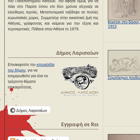
του Πανεπιστημίου Αθηνών. Την άφησε όμως για να
πάει στο Παρίσι όπου επι δύο χρόνια σύχναζε σε
ελεύθερες σχολές. Μεταπολεμικά ταξίδεψε σε πολλές
ευρωπαϊκές χώρες. Συμμετείχε στην εικαστική ζωή της
Κορίτσι στο δάσος
Αθήνας, γράφοντας και κείμενα για την τέχνη και
1953
τεχνοκριτικές. Πέθανε στην Αθήνα το 1979.
Δήμος Λαρισαίων
Επισκεφτείτε την
ιστοσελίδα
του δήμου
, για να
ενημερωθείτε για όλα τα
Σύμπλεγμα παιδι
τρέχοντα θέματα
επικαιρότητας.
Δήμος Λαρισαίων
Εγγραφή σε Rss