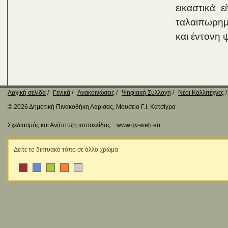
εικαστικά ε
ταλαιπωρημέ
και έντονη 
Αρχική σελίδα
Γενικά
Ανακοινώσεις
Ψηφιακή Συλλογή
Νέοι Καλλιτέχνες
© 2026 Δημοτική Πινακοθήκη Λάρισας, Μουσείο Γ.Ι. Κατσίγρα
Σχεδιασμός και Ανάπτυξη ιστοσελίδας ::
www.qv-web.eu
Δείτε το δικτυακό τόπο σε άλλο χρώμα