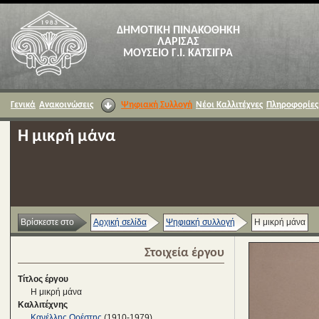
ΔΗΜΟΤΙΚΗ ΠΙΝΑΚΟΘΗΚΗ
ΛΑΡΙΣΑΣ
ΜΟΥΣΕΙΟ Γ.Ι. ΚΑΤΣΙΓΡΑ
Γενικά
Ανακοινώσεις
Ψηφιακή Συλλογή
Νέοι Καλλιτέχνες
Πληροφορίες
Η μικρή μάνα
Βρίσκεστε στο
Αρχική σελίδα
Ψηφιακή συλλογή
Η μικρή μάνα
Στοιχεία έργου
Τίτλος έργου
Η μικρή μάνα
Καλλιτέχνης
Κανέλλης Ορέστης
(1910-1979)