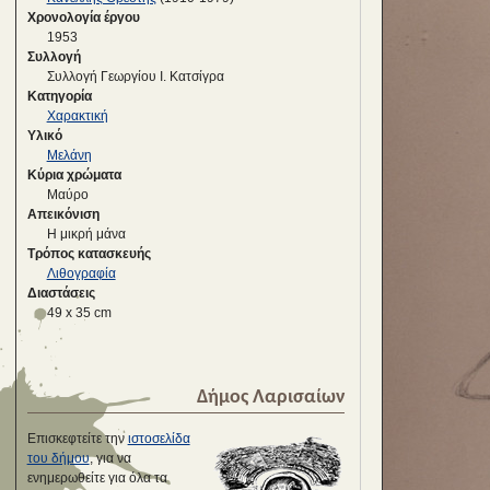
Χρονολογία έργου
1953
Συλλογή
Συλλογή Γεωργίου Ι. Κατσίγρα
Κατηγορία
Χαρακτική
Υλικό
Μελάνη
Κύρια χρώματα
Μαύρο
Απεικόνιση
Η μικρή μάνα
Τρόπος κατασκευής
Λιθογραφία
Διαστάσεις
49 x 35 cm
Δήμος Λαρισαίων
Επισκεφτείτε την
ιστοσελίδα
του δήμου
, για να
ενημερωθείτε για όλα τα