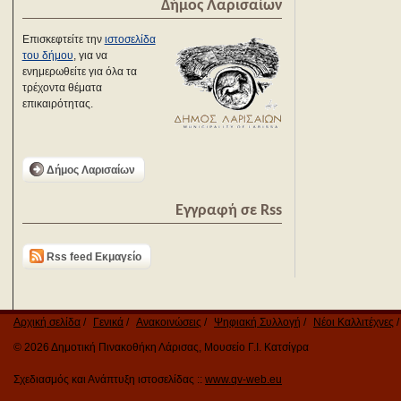
Δήμος Λαρισαίων
Επισκεφτείτε την
ιστοσελίδα
του δήμου
, για να
ενημερωθείτε για όλα τα
τρέχοντα θέματα
επικαιρότητας.
Δήμος Λαρισαίων
Εγγραφή σε Rss
Rss feed Εκμαγείο
Αρχική σελίδα
Γενικά
Ανακοινώσεις
Ψηφιακή Συλλογή
Νέοι Καλλιτέχνες
© 2026 Δημοτική Πινακοθήκη Λάρισας, Μουσείο Γ.Ι. Κατσίγρα
Σχεδιασμός και Ανάπτυξη ιστοσελίδας ::
www.qv-web.eu