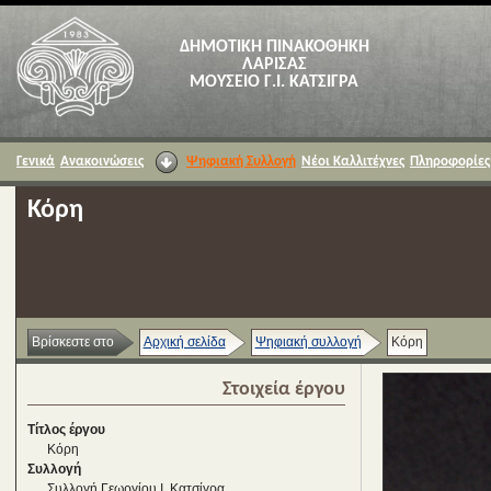
ΔΗΜΟΤΙΚΗ ΠΙΝΑΚΟΘΗΚΗ
ΛΑΡΙΣΑΣ
ΜΟΥΣΕΙΟ Γ.Ι. ΚΑΤΣΙΓΡΑ
Γενικά
Ανακοινώσεις
Ψηφιακή Συλλογή
Νέοι Καλλιτέχνες
Πληροφορίες
Κόρη
Βρίσκεστε στο
Αρχική σελίδα
Ψηφιακή συλλογή
Κόρη
Στοιχεία έργου
Τίτλος έργου
Κόρη
Συλλογή
Συλλογή Γεωργίου Ι. Κατσίγρα