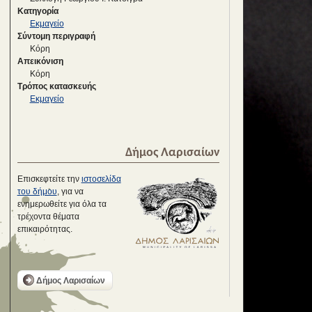
Κατηγορία
Εκμαγείο
Σύντομη περιγραφή
Κόρη
Απεικόνιση
Κόρη
Τρόπος κατασκευής
Εκμαγείο
Δήμος Λαρισαίων
Επισκεφτείτε την
ιστοσελίδα
του δήμου
, για να
ενημερωθείτε για όλα τα
τρέχοντα θέματα
επικαιρότητας.
Δήμος Λαρισαίων