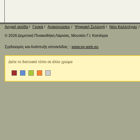
Αρχική σελίδα
Γενικά
Ανακοινώσεις
Ψηφιακή Συλλογή
Νέοι Καλλιτέχνες
© 2026 Δημοτική Πινακοθήκη Λάρισας, Μουσείο Γ.Ι. Κατσίγρα
Σχεδιασμός και Ανάπτυξη ιστοσελίδας ::
www.qv-web.eu
Δείτε το δικτυακό τόπο σε άλλο χρώμα