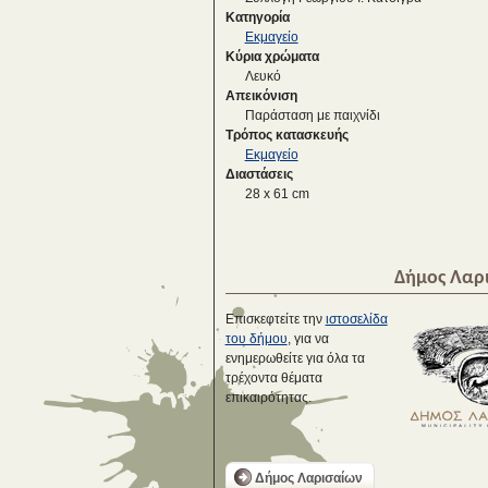
Κατηγορία
Εκμαγείο
Κύρια χρώματα
Λευκό
Απεικόνιση
Παράσταση με παιχνίδι
Τρόπος κατασκευής
Εκμαγείο
Διαστάσεις
28 x 61 cm
Δήμος Λαρ
Επισκεφτείτε την
ιστοσελίδα
του δήμου
, για να
ενημερωθείτε για όλα τα
τρέχοντα θέματα
επικαιρότητας.
Δήμος Λαρισαίων