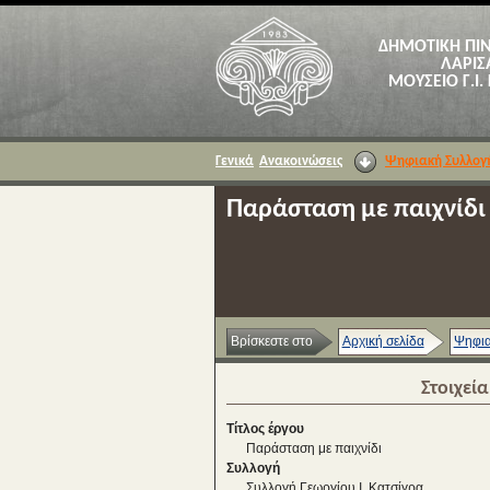
ΔΗΜΟΤΙΚΗ ΠΙ
ΛΑΡΙΣ
ΜΟΥΣΕΙΟ Γ.Ι.
Γενικά
Ανακοινώσεις
Ψηφιακή Συλλογ
Παράσταση με παιχνίδι
Βρίσκεστε στο
Αρχική σελίδα
Ψηφια
Στοιχεί
Τίτλος έργου
Παράσταση με παιχνίδι
Συλλογή
Συλλογή Γεωργίου Ι. Κατσίγρα