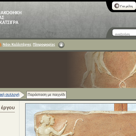
Για μέλη
ΝΑΚΟΘΗΚΗ
ΑΣ
 ΚΑΤΣΙΓΡΑ
ή
Νέοι Καλλιτέχνες
Πληροφορίες
κή συλλογή
Παράσταση με παιχνίδι
α έργου