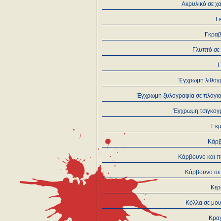
Ακρυλικό σε χ
Γ
Γκρα
Γλυπτό σε
Έγχρωμη λιθογ
Έγχρωμη ξυλογραφία σε πλάγιο
Έγχρωμη τσιγκογ
Εκμ
Κάρ
Κάρβουνο και π
Κάρβουνο σε 
Κερ
Κόλλα σε μο
Κραγ