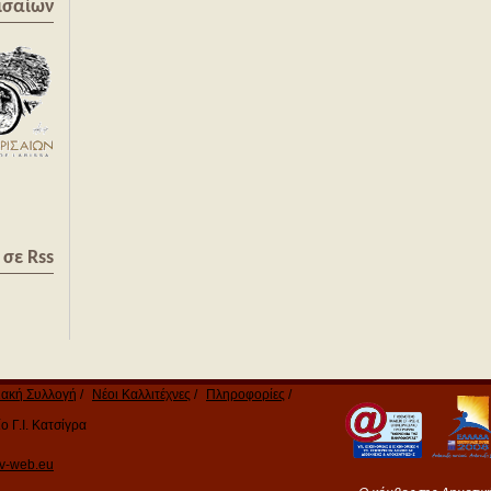
ισαίων
σε Rss
ακή Συλλογή
Νέοι Καλλιτέχνες
Πληροφορίες
 Γ.Ι. Κατσίγρα
v-web.eu