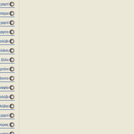
 χαρτί
μπερα
 χαρτί
όχαρτο
μολύβι
μελάνη
ε ξύλο
αρτόνι
όδοντο
ραφία
ολύβι
λύβια
χαρτί
ούρας