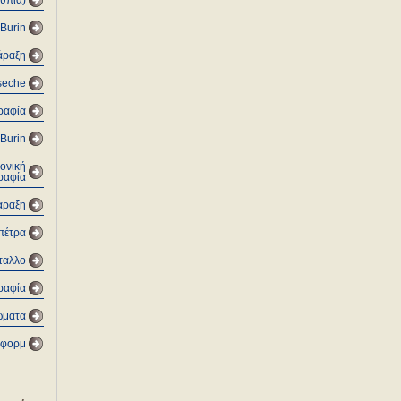
υπία)
Burin
άραξη
 seche
ραφία
Burin
τονική
ραφία
άραξη
πέτρα
ταλλο
ραφία
ώματα
οφορμ