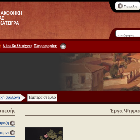
Για μέλη
ΝΑΚΟΘΗΚΗ
ΑΣ
 ΚΑΤΣΙΓΡΑ
ή
Νέοι Καλλιτέχνες
Πληροφορίες
κή συλλογή
Τέμπερα σε ξύλο
σκευής
Έργα Ψηφια
χάραξη
πορντ