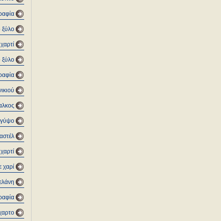
ραφία
 ξύλο
 χαρτί
 ξύλο
ραφία
ικιού
αλκος
 γύψο
αστέλ
 χαρτί
ε χαρί
μελάνη
γραφία
όχαρτο