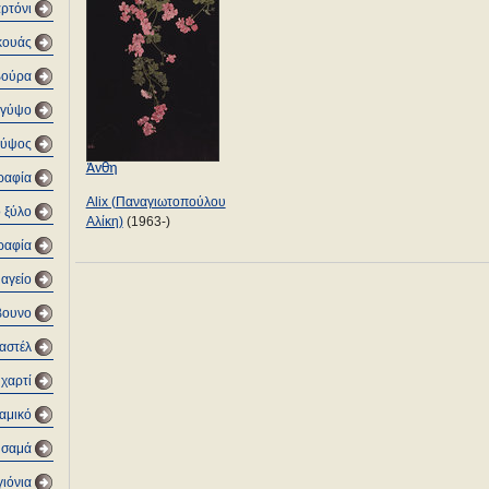
αρτόνι
κουάς
βούρα
 γύψο
Γύψος
Άνθη
ραφία
Alix (Παναγιωτοπούλου
 ξύλο
Αλίκη)
(1963-)
ραφία
αγείο
βουνο
αστέλ
χαρτί
αμικό
υσαμά
ιόνια