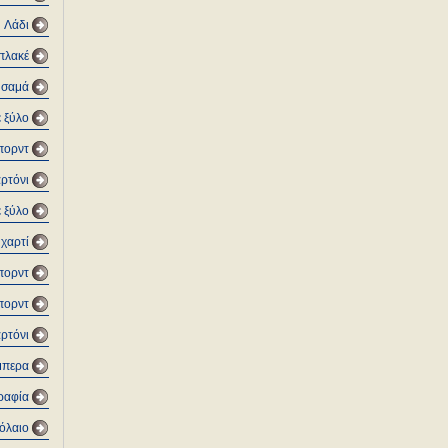
Λάδι
 πλακέ
υσαμά
ε ξύλο
πορντ
αρτόνι
ε ξύλο
 χαρτί
πορντ
μπορντ
αρτόνι
μπερα
ραφία
νόλαιο