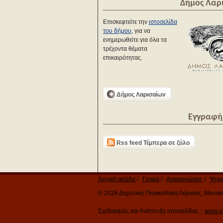
Δήμος Λαρ
Επισκεφτείτε την
ιστοσελίδα
του δήμου
, για να
ενημερωθείτε για όλα τα
τρέχοντα θέματα
επικαιρότητας.
Δήμος Λαρισαίων
Εγγραφή 
Rss feed Τέμπερα σε ξύλο
Αρχική σελίδα
Γενικά
Ανακοινώσεις
Ψηφι
© 2026 Δημοτική Πινακοθήκη Λάρισας, Μουσείο
Σχεδιασμός και Ανάπτυξη ιστοσελίδας ::
www.q