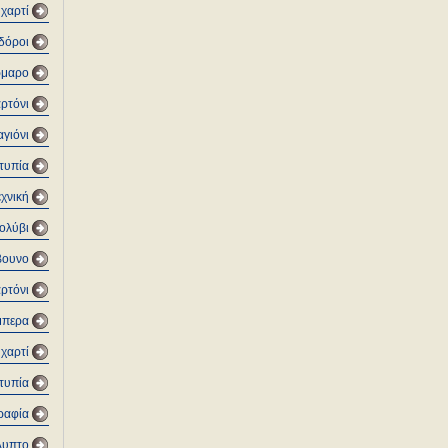
 χαρτί
δόροι
μαρο
ρτόνι
αγιόνι
τυπία
εχνική
ολύβι
βουνο
αρτόνι
μπερα
 χαρτί
τυπία
ραφία
λυπτο