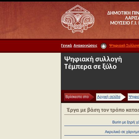
ΔΗΜΟΤΙΚΗ ΠΙ
ΛΑΡΙΣ
ΜΟΥΣΕΙΟ Γ.Ι.
Γενικά
Ανακοινώσεις
Ψηφιακή Συλλογ
Ψηφιακή συλλογή
Τέμπερα σε ξύλο
Βρίσκεστε στο
Αρχική σελίδα
Ψηφια
Έργα με βάση τον τρόπο κατα
Burin με ξηρή 
Ακρυλικό σε χάρντμ