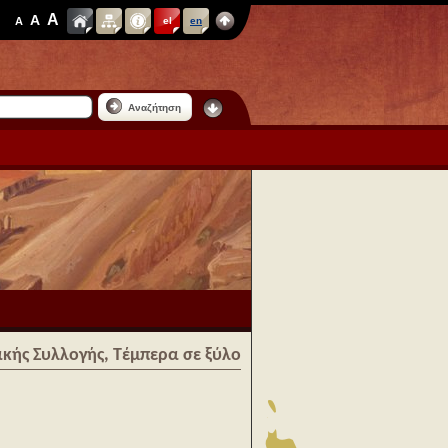
A
A
A
el
en
Αναζήτηση
κής Συλλογής, Τέμπερα σε ξύλο