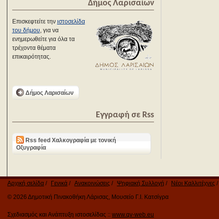
Δήμος Λαρισαίων
Επισκεφτείτε την
ιστοσελίδα
του δήμου
, για να
ενημερωθείτε για όλα τα
τρέχοντα θέματα
επικαιρότητας.
Δήμος Λαρισαίων
Εγγραφή σε Rss
Rss feed Χαλκογραφία με τονική
Οξυγραφία
Αρχική σελίδα
Γενικά
Ανακοινώσεις
Ψηφιακή Συλλογή
Νέοι Καλλιτέχνες
© 2026 Δημοτική Πινακοθήκη Λάρισας, Μουσείο Γ.Ι. Κατσίγρα
Σχεδιασμός και Ανάπτυξη ιστοσελίδας ::
www.qv-web.eu