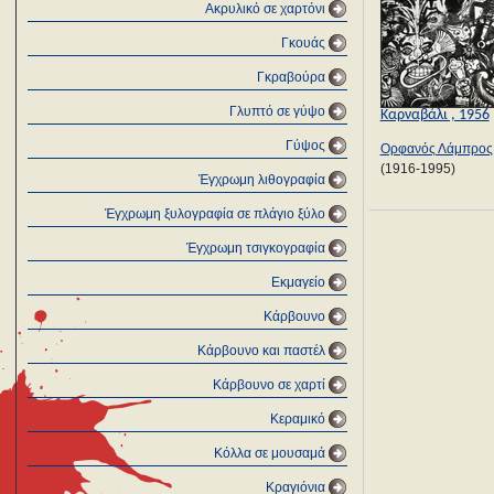
Ακρυλικό σε χαρτόνι
Γκουάς
Γκραβούρα
Γλυπτό σε γύψο
Καρναβάλι , 1956
Γύψος
Ορφανός Λάμπρος
(1916-1995)
Έγχρωμη λιθογραφία
Έγχρωμη ξυλογραφία σε πλάγιο ξύλο
Έγχρωμη τσιγκογραφία
Εκμαγείο
Κάρβουνο
Κάρβουνο και παστέλ
Κάρβουνο σε χαρτί
Κεραμικό
Κόλλα σε μουσαμά
Κραγιόνια