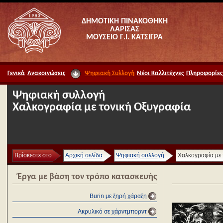
ΔΗΜΟΤΙΚΗ ΠΙΝΑΚΟΘΗΚΗ
ΛΑΡΙΣΑΣ
ΜΟΥΣΕΙΟ Γ.Ι. ΚΑΤΣΙΓΡΑ
Γενικά
Ανακοινώσεις
Ψηφιακή Συλλογή
Νέοι Καλλιτέχνες
Πληροφορίες
Ψηφιακή συλλογή
Χαλκογραφία με τονική Οξυγραφία
Βρίσκεστε στο
Αρχική σελίδα
Ψηφιακή συλλογή
Χαλκογραφία με 
Έργα με βάση τον τρόπο κατασκευής
Burin με ξηρή χάραξη
Ακρυλικό σε χάρντμπορντ