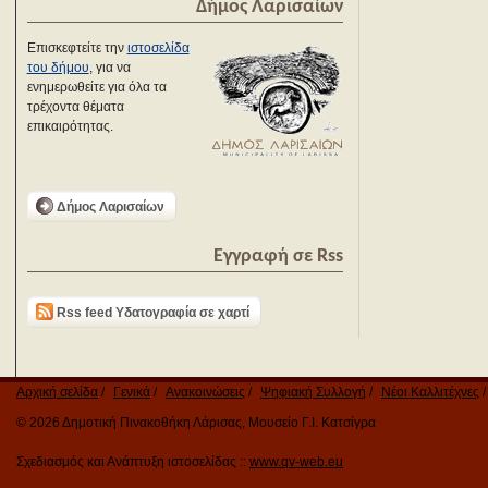
Δήμος Λαρισαίων
Επισκεφτείτε την
ιστοσελίδα
του δήμου
, για να
ενημερωθείτε για όλα τα
τρέχοντα θέματα
επικαιρότητας.
Δήμος Λαρισαίων
Εγγραφή σε Rss
Rss feed Υδατογραφία σε χαρτί
Αρχική σελίδα
Γενικά
Ανακοινώσεις
Ψηφιακή Συλλογή
Νέοι Καλλιτέχνες
© 2026 Δημοτική Πινακοθήκη Λάρισας, Μουσείο Γ.Ι. Κατσίγρα
Σχεδιασμός και Ανάπτυξη ιστοσελίδας ::
www.qv-web.eu