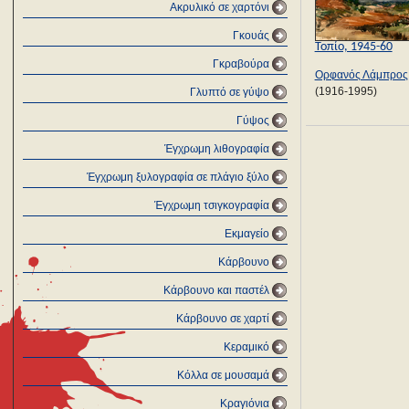
Ακρυλικό σε χαρτόνι
Γκουάς
Τοπίο, 1945-60
Γκραβούρα
Ορφανός Λάμπρος
(1916-1995)
Γλυπτό σε γύψο
Γύψος
Έγχρωμη λιθογραφία
Έγχρωμη ξυλογραφία σε πλάγιο ξύλο
Έγχρωμη τσιγκογραφία
Εκμαγείο
Κάρβουνο
Κάρβουνο και παστέλ
Κάρβουνο σε χαρτί
Κεραμικό
Κόλλα σε μουσαμά
Κραγιόνια