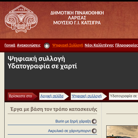
ΔΗΜΟΤΙΚΗ ΠΙΝΑΚΟΘΗΚΗ
ΛΑΡΙΣΑΣ
ΜΟΥΣΕΙΟ Γ.Ι. ΚΑΤΣΙΓΡΑ
Γενικά
Ανακοινώσεις
Ψηφιακή Συλλογή
Νέοι Καλλιτέχνες
Πληροφορίες
Ψηφιακή συλλογή
Υδατογραφία σε χαρτί
Βρίσκεστε στο
Αρχική σελίδα
Ψηφιακή συλλογή
Υδατογραφία σε 
Έργα με βάση τον τρόπο κατασκευής
Burin με ξηρή χάραξη
Ακρυλικό σε χάρντμπορντ