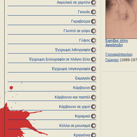
Ακρυλικό σε χαρτόνι
Γκουάς
Γκραβούρα
Γλυπτό σε γύψο
Γύψος
Έφηβος στην
Ακρόπολη
Έγχρωμη λιθογραφία
Γουναρόπουλος
Έγχρωμη ξυλογραφία σε πλάγιο ξύλο
Γιώργος
(1889-197
Έγχρωμη τσιγκογραφία
Εκμαγείο
Κάρβουνο
Κάρβουνο και παστέλ
Κάρβουνο σε χαρτί
Κεραμικό
Κόλλα σε μουσαμά
Κραγιόνια