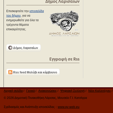
Δήμος Λαρισαίων
Επισκεφτείτε την
ιστοσελίδα
του δήμου
, για να
ενημερωθείτε για όλα τα
τρέχοντα θέματα
επικαιρότητας.
Δήμος Λαρισαίων
Εγγραφή σε Rss
Rss feed Μολύβι και κάρβουνο
Αρχική σελίδα
Γενικά
Ανακοινώσεις
Ψηφιακή Συλλογή
Νέοι Καλλιτέχνες
© 2026 Δημοτική Πινακοθήκη Λάρισας, Μουσείο Γ.Ι. Κατσίγρα
Σχεδιασμός και Ανάπτυξη ιστοσελίδας ::
www.qv-web.eu