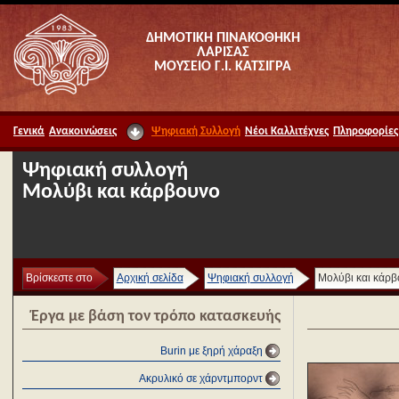
ΔΗΜΟΤΙΚΗ ΠΙΝΑΚΟΘΗΚΗ
ΛΑΡΙΣΑΣ
ΜΟΥΣΕΙΟ Γ.Ι. ΚΑΤΣΙΓΡΑ
Γενικά
Ανακοινώσεις
Ψηφιακή Συλλογή
Νέοι Καλλιτέχνες
Πληροφορίες
Ψηφιακή συλλογή
Μολύβι και κάρβουνο
Βρίσκεστε στο
Αρχική σελίδα
Ψηφιακή συλλογή
Μολύβι και κάρ
Έργα με βάση τον τρόπο κατασκευής
Burin με ξηρή χάραξη
Ακρυλικό σε χάρντμπορντ