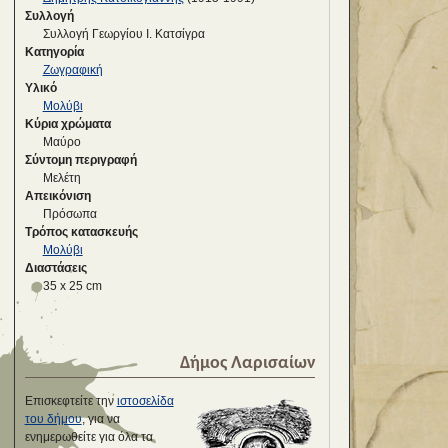
Συλλογή
Συλλογή Γεωργίου Ι. Κατσίγρα
Κατηγορία
Ζωγραφική
Υλικό
Μολύβι
Κύρια χρώματα
Μαύρο
Σύντομη περιγραφή
Μελέτη
Απεικόνιση
Πρόσωπα
Τρόπος κατασκευής
Μολύβι
Διαστάσεις
35 x 25 cm
Δήμος Λαρισαίων
Επισκεφτείτε την
ιστοσελίδα
του δήμου
, για να
ενημερωθείτε για όλα τα