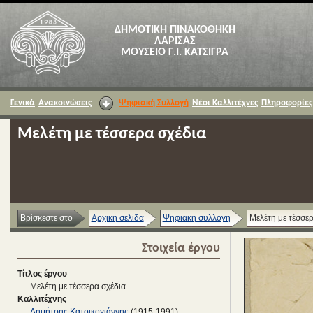
ΔΗΜΟΤΙΚΗ ΠΙΝΑΚΟΘΗΚΗ
ΛΑΡΙΣΑΣ
ΜΟΥΣΕΙΟ Γ.Ι. ΚΑΤΣΙΓΡΑ
Γενικά
Ανακοινώσεις
Ψηφιακή Συλλογή
Νέοι Καλλιτέχνες
Πληροφορίες
Μελέτη με τέσσερα σχέδια
Βρίσκεστε στο
Αρχική σελίδα
Ψηφιακή συλλογή
Μελέτη με τέσσερ
Στοιχεία έργου
Τίτλος έργου
Μελέτη με τέσσερα σχέδια
Καλλιτέχνης
Δημήτρης Κατσικογιάννης
(1915-1991)