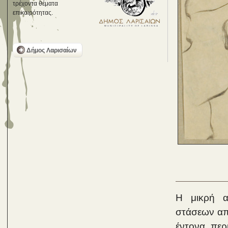
τρέχοντα θέματα
επικαιρότητας.
Δήμος Λαρισαίων
Η μικρή α
στάσεων απο
έντονα περ