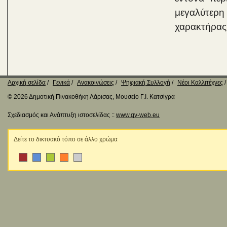
μεγαλύτερη
χαρακτήρας 
Αρχική σελίδα
Γενικά
Ανακοινώσεις
Ψηφιακή Συλλογή
Νέοι Καλλιτέχνες
© 2026 Δημοτική Πινακοθήκη Λάρισας, Μουσείο Γ.Ι. Κατσίγρα
Σχεδιασμός και Ανάπτυξη ιστοσελίδας ::
www.qv-web.eu
Δείτε το δικτυακό τόπο σε άλλο χρώμα