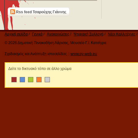
Rss feed Τσαρούχης Γιάννης
Αρχική σελίδα
Γενικά
Ανακοινώσεις
Ψηφιακή Συλλογή
Νέοι Καλλιτέχνες
© 2026 Δημοτική Πινακοθήκη Λάρισας, Μουσείο Γ.Ι. Κατσίγρα
Σχεδιασμός και Ανάπτυξη ιστοσελίδας ::
www.qv-web.eu
Δείτε το δικτυακό τόπο σε άλλο χρώμα