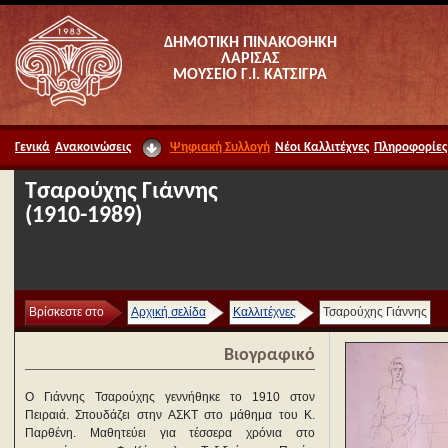
ΔΗΜΟΤΙΚΗ ΠΙΝΑΚΟΘΗΚΗ
ΛΑΡΙΣΑΣ
ΜΟΥΣΕΙΟ Γ.Ι. ΚΑΤΣΙΓΡΑ
Γενικά
Ανακοινώσεις
Ψηφιακή Συλλογή
Νέοι Καλλιτέχνες
Πληροφορίες
Τσαρούχης Γιάννης
(1910-1989)
Βρίσκεστε στο
Αρχική σελίδα
Καλλιτέχνες
Τσαρούχης Γιάννης
Βιογραφικό
Ο Γιάννης Τσαρούχης γεννήθηκε το 1910 στον
Πειραιά. Σπουδάζει στην ΑΣΚΤ στο μάθημα του Κ.
Παρθένη. Μαθητεύει για τέσσερα χρόνια στο