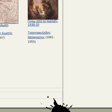
Γύρω από το τραπέζι,
1930-35
ήλωση
Τριανταφυλλίδης
ς Κωστής
Θεόφραστος
(1881-
967)
1955)