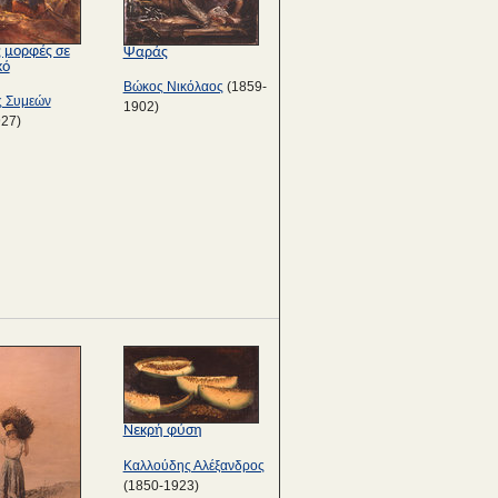
ς μορφές σε
Ψαράς
κό
Βώκος Νικόλαος
(1859-
ς Συμεών
1902)
927)
Νεκρή φύση
Καλλούδης Αλέξανδρος
(1850-1923)