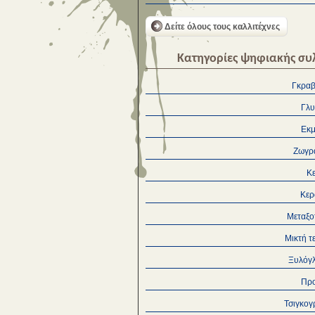
Δείτε όλους τους καλλιτέχνες
Κατηγορίες ψηφιακής συ
Γκρα
Γλυ
Εκμ
Ζωγρ
Κ
Κερ
Μεταξο
Μικτή τ
Ξυλόγ
Πρ
Τσιγκογ