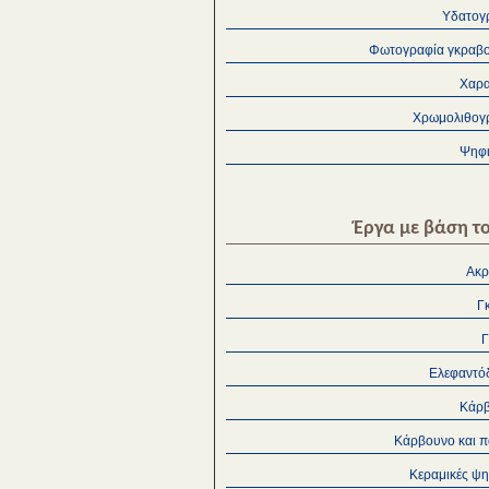
Υδατογ
Φωτογραφία γκραβ
Χαρα
Χρωμολιθογ
Ψηφ
Έργα με βάση το
Ακρ
Γ
Ελεφαντό
Κάρ
Κάρβουνο και π
Κεραμικές ψη