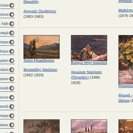
αγοριού
Θεριστής
Κόλλα
Μαθιόπο
Αργυρός Ουμβέρτος
ιόνια
(1876-1
(1883-1963)
Λάδι
υσαμά
μπερα
δόροι
μαρο
Τοπίο Μακεδονίας
Βράχια στην παραλία
ελάνη
Φερεκείδης Νικόλαος
Χειμώνας Νικόλαος
(1862-1929)
(Πέτροβιτς)
(1866-
αγιόνι
1929)
Μαργαρί
ολύβι
Φλωρά –
βουνο
Θάλεια
(
αστέλ
μπερα
αλκος