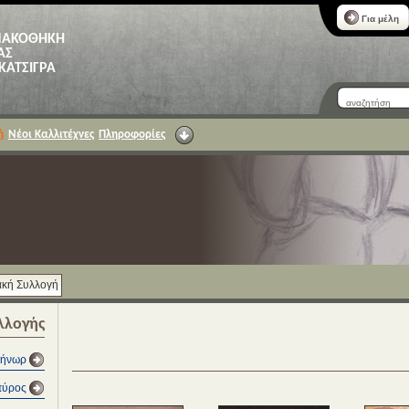
Για μέλη
ΝΑΚΟΘΗΚΗ
ΑΣ
 ΚΑΤΣΙΓΡΑ
ή
Νέοι Καλλιτέχνες
Πληροφορίες
κή Συλλογή
λλογής
γήνωρ
πύρος