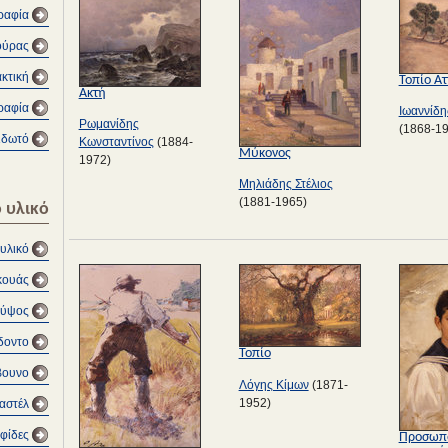
ραφία
ούρας
κτική
Τοπίο Ατ
Ακτή
ραφία
Ιωαννίδη
Ρωμανίδης
(1868-1
ιδωτό
Κωνσταντίνος
(1884-
Μύκονος
1972)
Μηλιάδης Στέλιος
(1881-1965)
 υλικό
υλικό
κουάς
Γύψος
δοντο
Τοπίο
βουνο
Λόγης Κίμων
(1871-
1952)
αστέλ
φίδες
Προσωπ