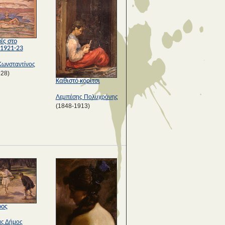
ές στο
 1921-23
Κωνσταντίνος
928)
Καθιστό κορίτσι
Λεμπέσης Πολυχρόνης
(1848-1913)
ρος
ς Δήμος