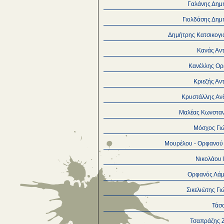
Γαλάνης Δημ
Γιολδάσης Δημ
Δημήτρης Κατσικογι
Κανάς Αν
Κανέλλης Ορ
Κριεζής Αν
Κρυστάλλης Αν
Μαλέας Κωνσταν
Μόσχος Γι
Μουρέλου - Ορφανού
Νικολάου 
Ορφανός Λά
Σικελιώτης Γ
Τάσσ
Τσαπράζης 