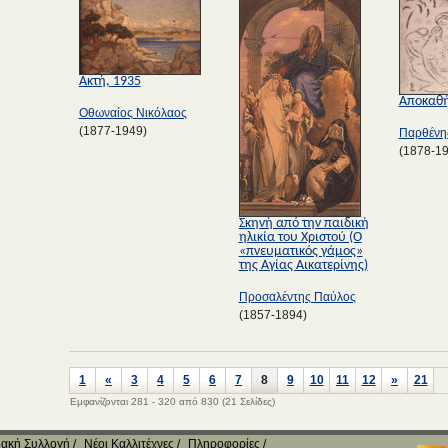
Ακτή, 1935
Αποκαθ
Οθωναίος Νικόλαος
(1877-1949)
Παρθένη
(1878-1
Σκηνή από την παιδική
ηλικία του Χριστού (Ο
«πνευματικός γάμος»
της Αγίας Αικατερίνης)
Προσαλέντης Παύλος
(1857-1894)
1
«
3
4
5
6
7
8
9
10
11
12
»
21
Εμφανίζονται 281 - 320 από 830 (21 Σελίδες)
ακή Συλλογή
Νέοι Καλλιτέχνες
Πληροφορίες