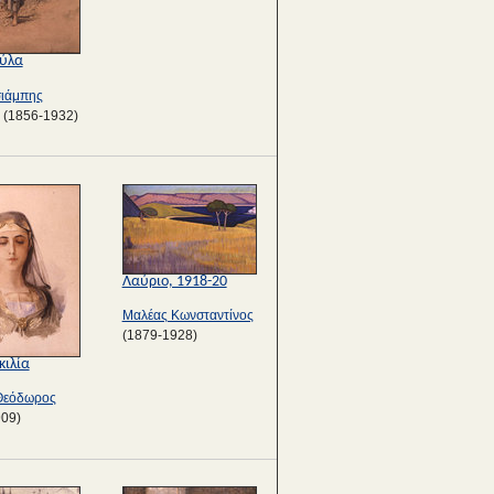
ύλα
ιάμπης
(1856-1932)
Λαύριο, 1918-20
Μαλέας Κωνσταντίνος
(1879-1928)
κιλία
Θεόδωρος
909)