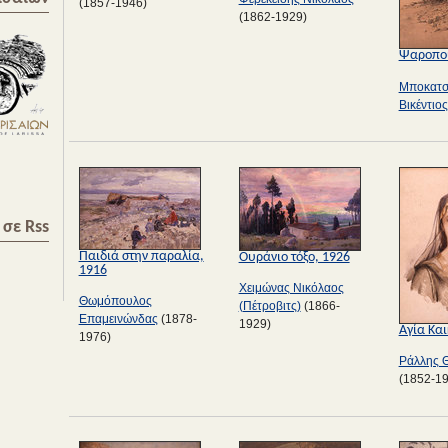
(1857-1946)
(1862-1929)
Ψαροπο
Μποκατσ
Βικέντιος
σε Rss
Παιδιά στην παραλία,
Ουράνιο τόξο, 1926
1916
Χειμώνας Νικόλαος
Θωμόπουλος
(Πέτροβιτς)
(1866-
Επαμεινώνδας
(1878-
1929)
Αγία Και
1976)
Ράλλης 
(1852-1