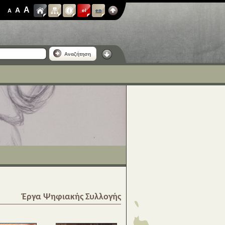
A
A
A
el
en
Αναζήτηση
Έργα Ψηφιακής Συλλογής