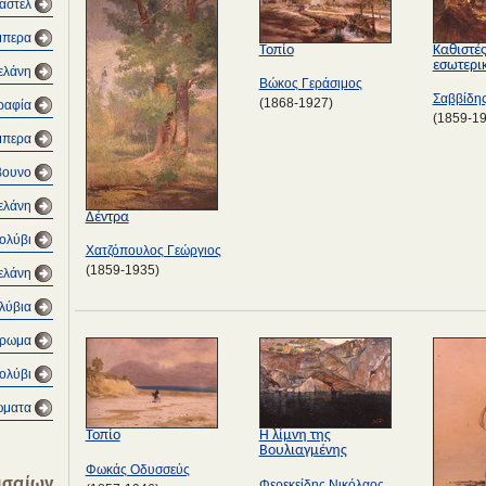
αστέλ
έμπερα
Τοπίο
Καθιστέ
εσωτερι
μελάνη
Βώκος Γεράσιμος
Σαββίδη
(1868-1927)
γραφία
(1859-1
μπερα
βουνο
μελάνη
Δέντρα
μολύβι
Χατζόπουλος Γεώργιος
(1859-1935)
μελάνη
λύβια
χρωμα
ολύβι
ώματα
Τοπίο
Η λίμνη της
Βουλιαγμένης
Φωκάς Οδυσσεύς
ισαίων
Φερεκείδης Νικόλαος