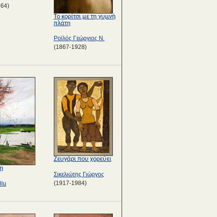
964)
Το κορίτσι με τη γυμνή
πλάτη
Ροϊλός Γεώργιος Ν.
(1867-1928)
Ζευγάρι που χορεύει
θη
Σικελιώτης Γιώργος
(1917-1984)
llu