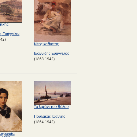
τικής
ς Ευάγγελος
942)
Νέος καθιστός
Ιωαννίδης Ευάγγελος
(1868-1942)
Το λιμάνι του Βόλου
Πούλακας Ιωάννης
(1864-1942)
ογραφία