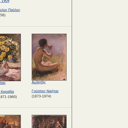
, 1909
υλος Παύλος
956)
Αυλητής
τες
Γρύσπος Νικήτας
 Καραβία
(1873-1974)
1871-1960)