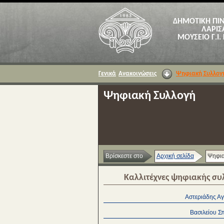
ΔΗΜΟΤΙΚΗ ΠΙ
ΛΑΡΙΣ
ΜΟΥΣΕΙΟ Γ.Ι.
Γενικά
Ανακοινώσεις
Ψηφιακή Συλλογ
Ψηφιακή Συλλογή
Βρίσκεστε στο
Αρχική σελίδα
Ψηφια
Καλλιτέχνες ψηφιακής συ
Αστεριάδης Α
Βασιλείου Σ