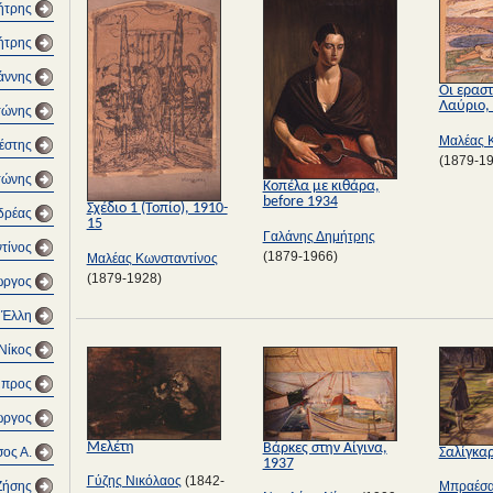
ήτρης
ήτρης
άννης
Οι εραστ
Λαύριο,
τώνης
Μαλέας 
έστης
(1879-1
τώνης
Κοπέλα με κιθάρα,
before 1934
Σχέδιο 1 (Τοπίο), 1910-
δρέας
15
Γαλάνης Δημήτρης
τίνος
(1879-1966)
Μαλέας Κωνσταντίνος
(1879-1928)
ώργος
 Έλλη
Νίκος
μπρος
ιώργος
Μελέτη
Βάρκες στην Αίγινα,
Σαλίγκα
ος Α.
1937
Γύζης Νικόλαος
(1842-
Μπραέσα
Ζήσης