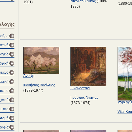
Νικολάου Νίκος
(1909-
1901)
(1880-1
1986)
λλογής
βούρα
πτική
αγείο
αφική
είμενο
Άνοιξη
αμική
Ιθακήσιος Βασίλειος
Εικονοστάσι
(1879-1977)
τυπία
Γρύσπος Νικήτας
εχνική
Στην όχ
(1873-1974)
λυπτο
Vital Kou
οτομή
ραφία