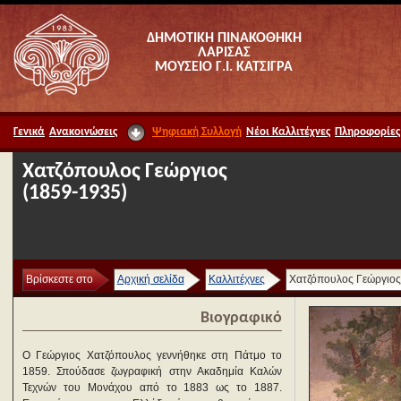
ΔΗΜΟΤΙΚΗ ΠΙΝΑΚΟΘΗΚΗ
ΛΑΡΙΣΑΣ
ΜΟΥΣΕΙΟ Γ.Ι. ΚΑΤΣΙΓΡΑ
Γενικά
Ανακοινώσεις
Ψηφιακή Συλλογή
Νέοι Καλλιτέχνες
Πληροφορίες
Χατζόπουλος Γεώργιος
(1859-1935)
Βρίσκεστε στο
Αρχική σελίδα
Καλλιτέχνες
Χατζόπουλος Γεώργιος
Βιογραφικό
Ο Γεώργιος Χατζόπουλος γεννήθηκε στη Πάτμο το
1859. Σπούδασε ζωγραφική στην Ακαδημία Καλών
Τεχνών του Μονάχου από το 1883 ως το 1887.