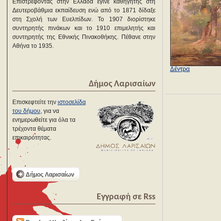
Επιστρέφοντας στην Ελλάδα έγινε καθηγητής στη
Δευτεροβάθμια εκπαίδευση ενώ από το 1871 δίδαξε
στη Σχολή των Ευελπίδων. Το 1907 διορίστηκε
συντηρητής πινάκων και το 1910 επιμελητής και
συντηρητής της Εθνικής Πινακοθήκης. Πέθανε στην
Αθήνα το 1935.
Δέντρα
Δήμος Λαρισαίων
Επισκεφτείτε την
ιστοσελίδα
του δήμου
, για να
ενημερωθείτε για όλα τα
τρέχοντα θέματα
επικαιρότητας.
Δήμος Λαρισαίων
Εγγραφή σε Rss