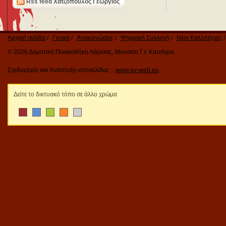
Rss feed Χατζόπουλος Γεώργιος
Αρχική σελίδα
Γενικά
Ανακοινώσεις
Ψηφιακή Συλλογή
Νέοι Καλλιτέχνες
© 2026 Δημοτική Πινακοθήκη Λάρισας, Μουσείο Γ.Ι. Κατσίγρα
Σχεδιασμός και Ανάπτυξη ιστοσελίδας ::
www.qv-web.eu
Δείτε το δικτυακό τόπο σε άλλο χρώμα