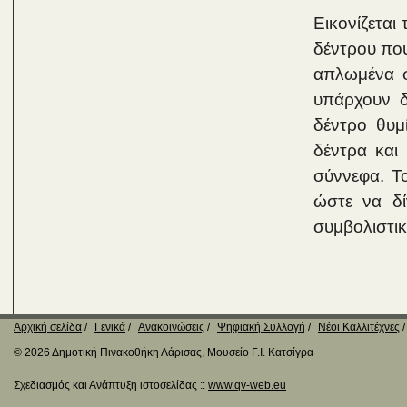
Εικονίζεται
δέντρου που
απλωμένα σα
υπάρχουν δ
δέντρο θυμ
δέντρα και
σύννεφα. Το
ώστε να δί
συμβολιστικ
Αρχική σελίδα
Γενικά
Ανακοινώσεις
Ψηφιακή Συλλογή
Νέοι Καλλιτέχνες
© 2026 Δημοτική Πινακοθήκη Λάρισας, Μουσείο Γ.Ι. Κατσίγρα
Σχεδιασμός και Ανάπτυξη ιστοσελίδας ::
www.qv-web.eu