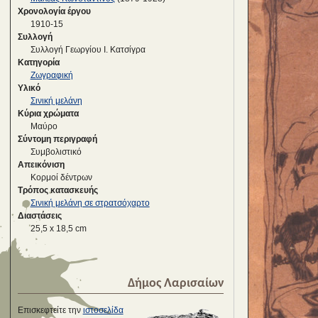
Χρονολογία έργου
1910-15
Συλλογή
Συλλογή Γεωργίου Ι. Κατσίγρα
Κατηγορία
Ζωγραφική
Υλικό
Σινική μελάνη
Κύρια χρώματα
Μαύρο
Σύντομη περιγραφή
Συμβολιστικό
Απεικόνιση
Κορμοί δέντρων
Τρόπος κατασκευής
Σινική μελάνη σε στρατσόχαρτο
Διαστάσεις
25,5 x 18,5 cm
Δήμος Λαρισαίων
Επισκεφτείτε την
ιστοσελίδα