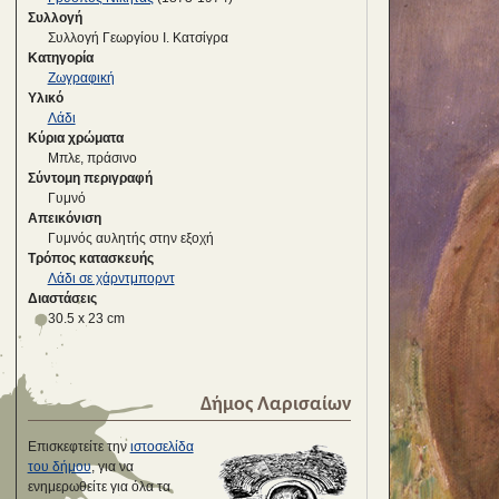
Συλλογή
Συλλογή Γεωργίου Ι. Κατσίγρα
Κατηγορία
Ζωγραφική
Υλικό
Λάδι
Κύρια χρώματα
Μπλε, πράσινο
Σύντομη περιγραφή
Γυμνό
Απεικόνιση
Γυμνός αυλητής στην εξοχή
Τρόπος κατασκευής
Λάδι σε χάρντμπορντ
Διαστάσεις
30.5 x 23 cm
Δήμος Λαρισαίων
Επισκεφτείτε την
ιστοσελίδα
του δήμου
, για να
ενημερωθείτε για όλα τα