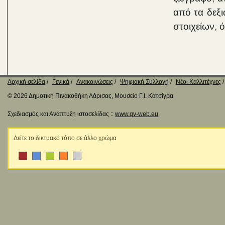
από τα δεξι
στοιχείων, 
Αρχική σελίδα
Γενικά
Ανακοινώσεις
Ψηφιακή Συλλογή
Νέοι Καλλιτέχνες
© 2026 Δημοτική Πινακοθήκη Λάρισας, Μουσείο Γ.Ι. Κατσίγρα
Σχεδιασμός και Ανάπτυξη ιστοσελίδας ::
www.qv-web.eu
Δείτε το δικτυακό τόπο σε άλλο χρώμα