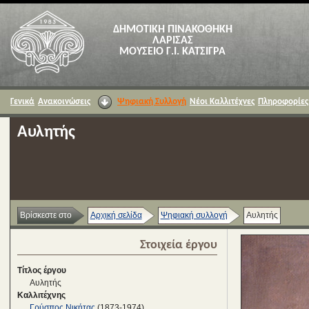
ΔΗΜΟΤΙΚΗ ΠΙΝΑΚΟΘΗΚΗ
ΛΑΡΙΣΑΣ
ΜΟΥΣΕΙΟ Γ.Ι. ΚΑΤΣΙΓΡΑ
Γενικά
Ανακοινώσεις
Ψηφιακή Συλλογή
Νέοι Καλλιτέχνες
Πληροφορίες
Αυλητής
Βρίσκεστε στο
Αρχική σελίδα
Ψηφιακή συλλογή
Αυλητής
Στοιχεία έργου
Τίτλος έργου
Αυλητής
Καλλιτέχνης
Γρύσπος Νικήτας
(1873-1974)