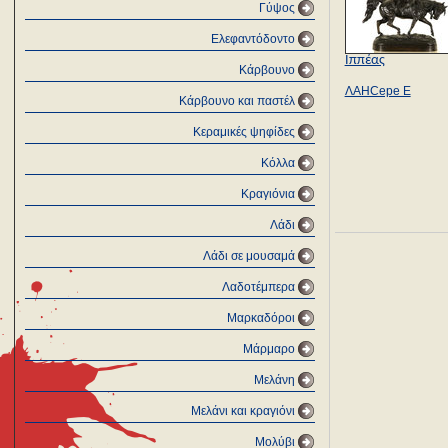
Γύψος
Ελεφαντόδοντο
Ιππέας
Κάρβουνο
ΛAHCepe Ε
Κάρβουνο και παστέλ
Κεραμικές ψηφίδες
Κόλλα
Κραγιόνια
Λάδι
Λάδι σε μουσαμά
Λαδοτέμπερα
Μαρκαδόροι
Μάρμαρο
Μελάνη
Μελάνι και κραγιόνι
Μολύβι