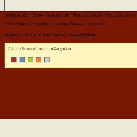
Αρχική σελίδα
Γενικά
Ανακοινώσεις
Ψηφιακή Συλλογή
Νέοι Καλλιτέχνες
© 2026 Δημοτική Πινακοθήκη Λάρισας, Μουσείο Γ.Ι. Κατσίγρα
Σχεδιασμός και Ανάπτυξη ιστοσελίδας ::
www.qv-web.eu
Δείτε το δικτυακό τόπο σε άλλο χρώμα