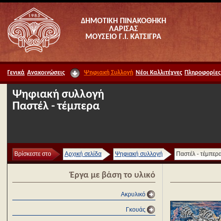
ΔΗΜΟΤΙΚΗ ΠΙΝΑΚΟΘΗΚΗ
ΛΑΡΙΣΑΣ
ΜΟΥΣΕΙΟ Γ.Ι. ΚΑΤΣΙΓΡΑ
Γενικά
Ανακοινώσεις
Ψηφιακή Συλλογή
Νέοι Καλλιτέχνες
Πληροφορίες
Ψηφιακή συλλογή
Παστέλ - τέμπερα
Βρίσκεστε στο
Αρχική σελίδα
Ψηφιακή συλλογή
Παστέλ - τέμπερ
Έργα με βάση το υλικό
Ακρυλικό
Γκουάς