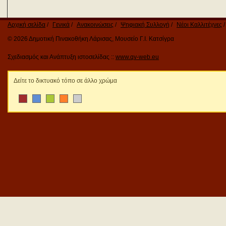
Αρχική σελίδα
Γενικά
Ανακοινώσεις
Ψηφιακή Συλλογή
Νέοι Καλλιτέχνες
© 2026 Δημοτική Πινακοθήκη Λάρισας, Μουσείο Γ.Ι. Κατσίγρα
Σχεδιασμός και Ανάπτυξη ιστοσελίδας ::
www.qv-web.eu
Δείτε το δικτυακό τόπο σε άλλο χρώμα