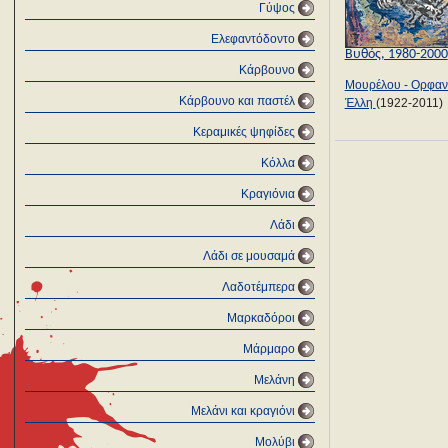
Γύψος
Ελεφαντόδοντο
Βυθός, 1980-2000
Κάρβουνο
Μουρέλου - Ορφα
Κάρβουνο και παστέλ
Έλλη
(1922-2011)
Κεραμικές ψηφίδες
Κόλλα
Κραγιόνια
Λάδι
Λάδι σε μουσαμά
Λαδοτέμπερα
Μαρκαδόροι
Μάρμαρο
Μελάνη
Μελάνι και κραγιόνι
Μολύβι