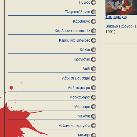
Γύψος
Ελεφαντόδοντο
Ταυρομάχος
Κάρβουνο
Βακαλό Γιώργος
(1
Κάρβουνο και παστέλ
1991)
Κεραμικές ψηφίδες
Κόλλα
Κραγιόνια
Λάδι
Λάδι σε μουσαμά
Λαδοτέμπερα
Μαρκαδόροι
Μάρμαρο
Μελάνη
Μελάνι και κραγιόνι
Μολύβι