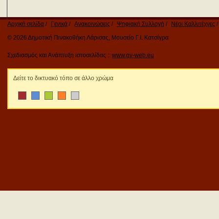
Αρχική σελίδα
Γενικά
Ανακοινώσεις
Ψηφιακή Συλλογή
Νέοι Καλλιτέχνες
© 2026 Δημοτική Πινακοθήκη Λάρισας, Μουσείο Γ.Ι. Κατσίγρα
Σχεδιασμός και Ανάπτυξη ιστοσελίδας ::
www.qv-web.eu
Δείτε το δικτυακό τόπο σε άλλο χρώμα