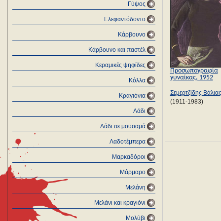
Γύψος
Ελεφαντόδοντο
Κάρβουνο
Κάρβουνο και παστέλ
Κεραμικές ψηφίδες
Προσωπογραφία
γυναίκας, 1952
Κόλλα
Σεμερτζίδης Βάλια
Κραγιόνια
(1911-1983)
Λάδι
Λάδι σε μουσαμά
Λαδοτέμπερα
Μαρκαδόροι
Μάρμαρο
Μελάνη
Μελάνι και κραγιόνι
Μολύβι