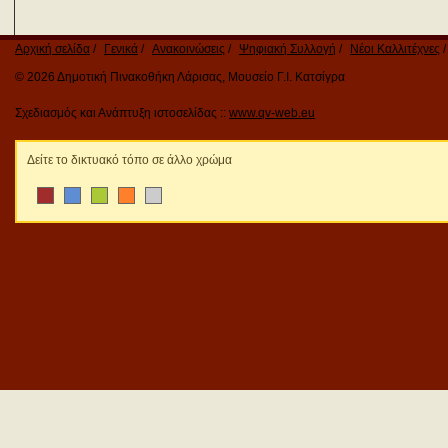
Αρχική σελίδα
Γενικά
Ανακοινώσεις
Ψηφιακή Συλλογή
Νέοι Καλλιτέχνες
© 2026 Δημοτική Πινακοθήκη Λάρισας, Μουσείο Γ.Ι. Κατσίγρα
Σχεδιασμός και Ανάπτυξη ιστοσελίδας ::
www.qv-web.eu
Δείτε το δικτυακό τόπο σε άλλο χρώμα