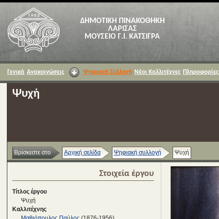
ΔΗΜΟΤΙΚΗ ΠΙΝΑΚΟΘΗΚΗ
ΛΑΡΙΣΑΣ
ΜΟΥΣΕΙΟ Γ.Ι. ΚΑΤΣΙΓΡΑ
Γενικά
Ανακοινώσεις
Ψηφιακή Συλλογή
Νέοι Καλλιτέχνες
Πληροφορίες
Ψυχή
Βρίσκεστε στο
Αρχική σελίδα
Ψηφιακή συλλογή
Ψυχή
Στοιχεία έργου
Τίτλος έργου
Ψυχή
Καλλιτέχνης
Μαθιόπουλος Παύλος
(1876-1956)