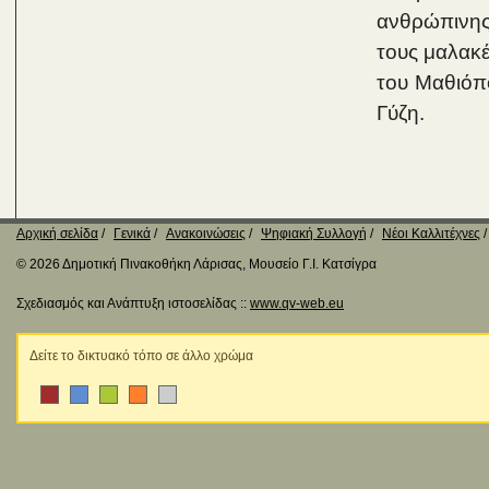
ανθρώπινης 
τους μαλακέ
του Μαθιόπ
Γύζη.
Αρχική σελίδα
Γενικά
Ανακοινώσεις
Ψηφιακή Συλλογή
Νέοι Καλλιτέχνες
© 2026 Δημοτική Πινακοθήκη Λάρισας, Μουσείο Γ.Ι. Κατσίγρα
Σχεδιασμός και Ανάπτυξη ιστοσελίδας ::
www.qv-web.eu
Δείτε το δικτυακό τόπο σε άλλο χρώμα