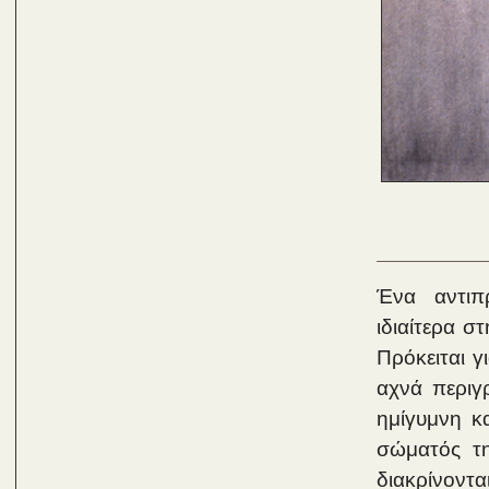
Ένα αντιπ
ιδιαίτερα σ
Πρόκειται γ
αχνά περιγ
ημίγυμνη κ
σώματός τη
διακρίνοντ