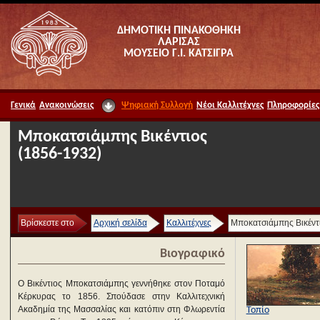
ΔΗΜΟΤΙΚΗ ΠΙΝΑΚΟΘΗΚΗ
ΛΑΡΙΣΑΣ
ΜΟΥΣΕΙΟ Γ.Ι. ΚΑΤΣΙΓΡΑ
Γενικά
Ανακοινώσεις
Ψηφιακή Συλλογή
Νέοι Καλλιτέχνες
Πληροφορίες
Μποκατσιάμπης Βικέντιος
(1856-1932)
Βρίσκεστε στο
Αρχική σελίδα
Καλλιτέχνες
Μποκατσιάμπης Βικέντ
Βιογραφικό
Ο Βικέντιος Μποκατσιάμπης γεννήθηκε στον Ποταμό
Κέρκυρας το 1856. Σπούδασε στην Καλλιτεχνική
Ακαδημία της Μασσαλίας και κατόπιν στη Φλωρεντία
Τοπίο