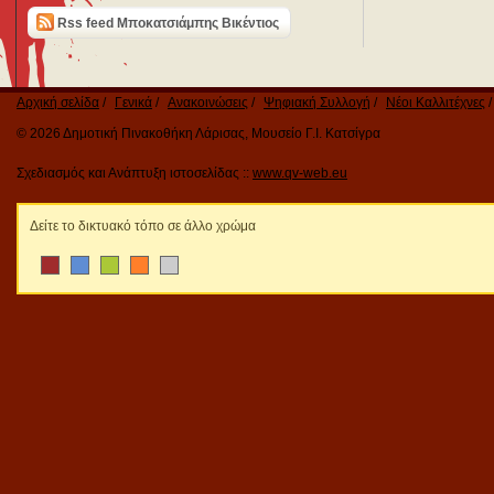
Rss feed Μποκατσιάμπης Βικέντιος
Αρχική σελίδα
Γενικά
Ανακοινώσεις
Ψηφιακή Συλλογή
Νέοι Καλλιτέχνες
© 2026 Δημοτική Πινακοθήκη Λάρισας, Μουσείο Γ.Ι. Κατσίγρα
Σχεδιασμός και Ανάπτυξη ιστοσελίδας ::
www.qv-web.eu
Δείτε το δικτυακό τόπο σε άλλο χρώμα