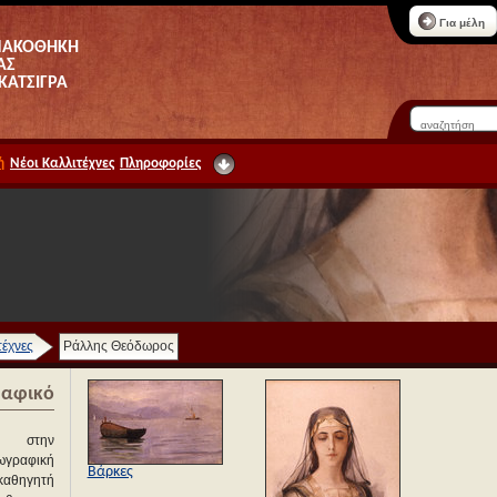
Για μέλη
ΝΑΚΟΘΗΚΗ
ΑΣ
 ΚΑΤΣΙΓΡΑ
ή
Νέοι Καλλιτέχνες
Πληροφορίες
τέχνες
Ράλλης Θεόδωρος
ραφικό
ε στην
ωγραφική
Βάρκες
 καθηγητή