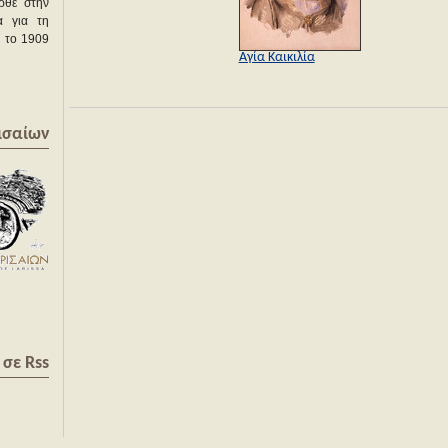
ρθε στην
α για τη
ς το 1909
Αγία Καικιλία
ισαίων
σε Rss