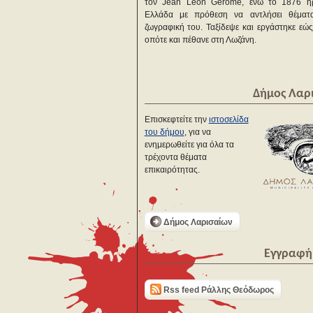
τον Jean Leon Gerome, ενώ το 1876 ή
Ελλάδα με πρόθεση να αντλήσει θέματ
ζωγραφική του. Ταξίδεψε και εργάστηκε εώ
οπότε και πέθανε στη Λωζάνη.
Δήμος Λαρ
Επισκεφτείτε την
ιστοσελίδα
του δήμου
, για να
ενημερωθείτε για όλα τα
τρέχοντα θέματα
επικαιρότητας.
Δήμος Λαρισαίων
Εγγραφή 
Rss feed Ράλλης Θεόδωρος