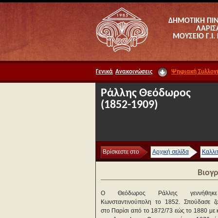
ΔΗΜΟΤΙΚΗ ΠΙ
ΛΑΡΙΣ
ΜΟΥΣΕΙΟ Γ.Ι.
Γενικά
Ανακοινώσεις
Ψηφιακή Συλλογ
Ράλλης Θεόδωρος
(1852-1909)
Βρίσκεστε στο
Αρχική σελίδα
Καλλι
Βιογ
Ο Θεόδωρος Ράλλης γεννήθηκ
Κωνσταντινούπολη το 1852. Σπούδασε ζ
στο Παρίσι από το 1872/73 εώς το 1880 με