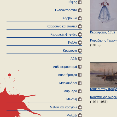
Γύψος
Ελεφαντόδοντο
Κάρβουνο
Κάρβουνο και παστέλ
Κερκυραία, 1952
Κεραμικές ψηφίδες
Καραζήσης Γεώργι
Κόλλα
(1918-)
Κραγιόνια
Λάδι
Λάδι σε μουσαμά
Λαδοτέμπερα
Μαρκαδόροι
Καϊκια στην προβ
Μάρμαρο
Κρυστάλλης Ανδρέ
Μελάνη
(1911-1951)
Μελάνι και κραγιόνι
Μολύβι