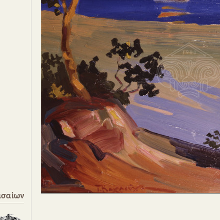
ισαίων