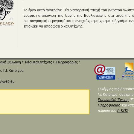
Το έργο αυτό φανερώνει μία διαφορετική πτυχή του γνωστού γλύπτ
γραφική απεικόνιση της λίμνης της Βουλιαγμένης στα μέσα της δ
σκιτσογραφική περιγραφή και η ανοιχτόχρωμη χρωματική γκάμα, εν
επιδιώκει να αποδώσει ο καλλιτέχνης.
ακή Συλλογή
Νέοι Καλλιτέχνες
Πληροφορίες
 Γ.Ι. Κατσίγρα
v-web.eu
Ο κόμβος της Δημοτικ
Γ.Ι. Κατσίγρα, συγχρη
Ευρωπαϊκή Ένωση
(ΕΤ
Πληροφορίας
" και κα
πλαίσιο του
Γ' ΚΠΣ
.