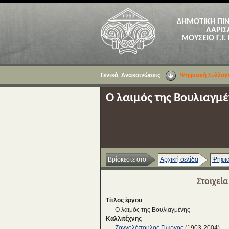
ΔΗΜΟΤΙΚΗ ΠΙ
ΛΑΡΙΣ
ΜΟΥΣΕΙΟ Γ.Ι.
Γενικά
Ανακοινώσεις
Ψηφιακή Συλλογ
Ο λαιμός της Βουλιαγμέ
Βρίσκεστε στο
Αρχική σελίδα
Ψηφια
Στοιχεί
Τίτλος έργου
Ο λαιμός της Βουλιαγμένης
Καλλιτέχνης
Ζογγολόπουλος Γιώργος
(1903-2004)