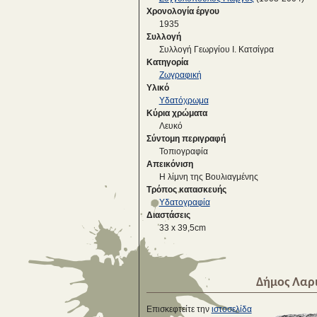
Χρονολογία έργου
1935
Συλλογή
Συλλογή Γεωργίου Ι. Κατσίγρα
Κατηγορία
Ζωγραφική
Υλικό
Υδατόχρωμα
Κύρια χρώματα
Λευκό
Σύντομη περιγραφή
Τοπιογραφία
Απεικόνιση
Η λίμνη της Βουλιαγμένης
Τρόπος κατασκευής
Υδατογραφία
Διαστάσεις
33 x 39,5cm
Δήμος Λαρ
Επισκεφτείτε την
ιστοσελίδα