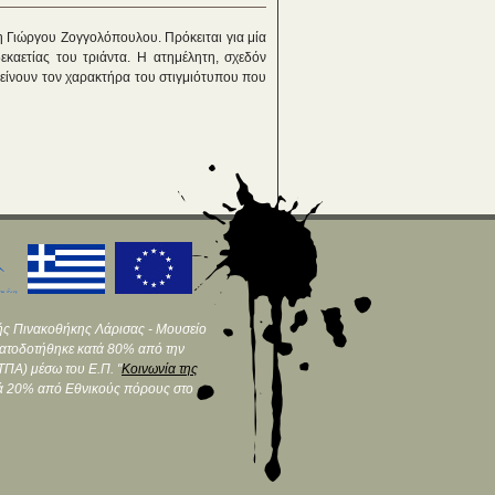
η Γιώργου Ζογγολόπουλου. Πρόκειται για μία
εκαετίας του τριάντα. Η ατημέλητη, σχεδόν
τείνουν τον χαρακτήρα του στιγμιότυπου που
ής Πινακοθήκης Λάρισας - Μουσείο
ματοδοτήθηκε κατά 80% από την
ΠΑ) μέσω του Ε.Π. "
Κοινωνία της
τά 20% από Εθνικούς πόρους στο