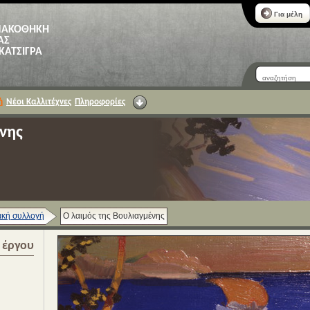
Για μέλη
ΝΑΚΟΘΗΚΗ
ΑΣ
 ΚΑΤΣΙΓΡΑ
ή
Νέοι Καλλιτέχνες
Πληροφορίες
νης
κή συλλογή
Ο λαιμός της Βουλιαγμένης
α έργου