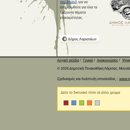
του δήμου
, για να
ενημερωθείτε για όλα τα
τρέχοντα θέματα
επικαιρότητας.
Δήμος Λαρισαίων
Αρχική σελίδα
Γενικά
Ανακοινώσεις
Ψηφι
© 2026 Δημοτική Πινακοθήκη Λάρισας, Μουσείο
Σχεδιασμός και Ανάπτυξη ιστοσελίδας ::
www.q
Δείτε το δικτυακό τόπο σε άλλο χρώμα