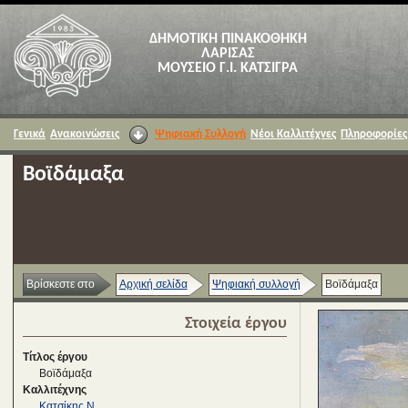
ΔΗΜΟΤΙΚΗ ΠΙΝΑΚΟΘΗΚΗ
ΛΑΡΙΣΑΣ
ΜΟΥΣΕΙΟ Γ.Ι. ΚΑΤΣΙΓΡΑ
Γενικά
Ανακοινώσεις
Ψηφιακή Συλλογή
Νέοι Καλλιτέχνες
Πληροφορίες
Βοϊδάμαξα
Βρίσκεστε στο
Αρχική σελίδα
Ψηφιακή συλλογή
Βοϊδάμαξα
Στοιχεία έργου
Τίτλος έργου
Βοϊδάμαξα
Καλλιτέχνης
Κατσίκης Ν.