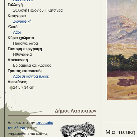
Συλλογή
Συλλογή Γεωργίου Ι. Κατσίγρα
Κατηγορία
Ζωγραφική
Υλικό
Λάδι
Κύρια χρώματα
Πράσινο, ώχρα
Σύντομη περιγραφή
Ηθογραφία
Απεικόνιση
Βοϊδάμαξα και χωρικός
Τρόπος κατασκευής
Λάδι σε κόντρα πλακέ
Διαστάσεις
24,5 χ 34 cm
Δήμος Λαρισαίων
Επισκεφτείτε την
ιστοσελίδα
του δήμου
, για να
Μία τυπική
ενημερωθείτε για όλα τα