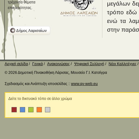
τρέχοντα θέματα
μεγάλων δεμ
επικαιρότητας.
τρόπο εδώ 
ενώ τα λαμ
στην παράσ
Δήμος Λαρισαίων
Αρχική σελίδα
Γενικά
Ανακοινώσεις
Ψηφιακή Συλλογή
Νέοι Καλλιτέχνες
© 2026 Δημοτική Πινακοθήκη Λάρισας, Μουσείο Γ.Ι. Κατσίγρα
Σχεδιασμός και Ανάπτυξη ιστοσελίδας ::
www.qv-web.eu
Δείτε το δικτυακό τόπο σε άλλο χρώμα