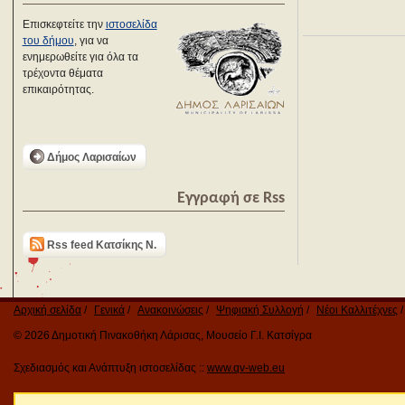
Επισκεφτείτε την
ιστοσελίδα
του δήμου
, για να
ενημερωθείτε για όλα τα
τρέχοντα θέματα
επικαιρότητας.
Δήμος Λαρισαίων
Εγγραφή σε Rss
Rss feed Κατσίκης Ν.
Αρχική σελίδα
Γενικά
Ανακοινώσεις
Ψηφιακή Συλλογή
Νέοι Καλλιτέχνες
© 2026 Δημοτική Πινακοθήκη Λάρισας, Μουσείο Γ.Ι. Κατσίγρα
Σχεδιασμός και Ανάπτυξη ιστοσελίδας ::
www.qv-web.eu