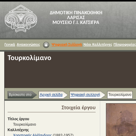
ΔΗΜΟΤΙΚΗ ΠΙΝΑΚΟΘΗΚΗ
ΛΑΡΙΣΑΣ
ΜΟΥΣΕΙΟ Γ.Ι. ΚΑΤΣΙΓΡΑ
Γενικά
Ανακοινώσεις
Ψηφιακή Συλλογή
Νέοι Καλλιτέχνες
Πληροφορίες
Τουρκολίμανο
Βρίσκεστε στο
Αρχική σελίδα
Ψηφιακή συλλογή
Τουρκολίμανο
Στοιχεία έργου
Τίτλος έργου
Τουρκολίμανο
Καλλιτέχνης
Χρηστοφής Αλέξανδρος
(1882-1957)