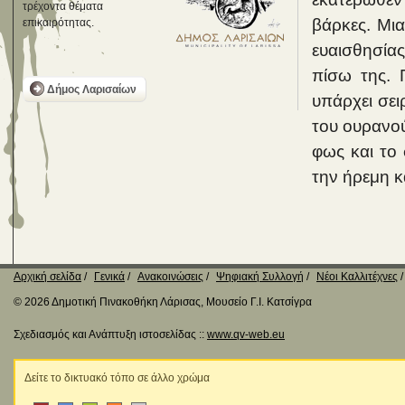
τρέχοντα θέματα
βάρκες. Μια
επικαιρότητας.
ευαισθησία
πίσω της. 
Δήμος Λαρισαίων
υπάρχει σει
του ουρανού 
φως και το 
την ήρεμη κ
Αρχική σελίδα
Γενικά
Ανακοινώσεις
Ψηφιακή Συλλογή
Νέοι Καλλιτέχνες
© 2026 Δημοτική Πινακοθήκη Λάρισας, Μουσείο Γ.Ι. Κατσίγρα
Σχεδιασμός και Ανάπτυξη ιστοσελίδας ::
www.qv-web.eu
Δείτε το δικτυακό τόπο σε άλλο χρώμα