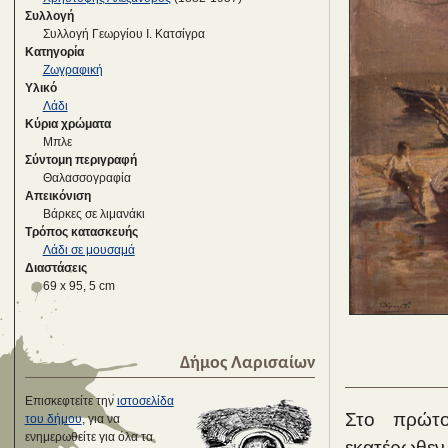
Συλλογή
Συλλογή Γεωργίου Ι. Κατσίγρα
Κατηγορία
Ζωγραφική
Υλικό
Λάδι
Κύρια χρώματα
Μπλε
Σύντομη περιγραφή
Θαλασσογραφία
Απεικόνιση
Βάρκες σε λιμανάκι
Τρόπος κατασκευής
Λάδι σε μουσαμά
Διαστάσεις
69 x 95, 5 cm
Δήμος Λαρισαίων
Επισκεφτείτε την
ιστοσελίδα
Στο πρώτο
του δήμου
, για να
ενημερωθείτε για όλα τα
εκατέρωθεν