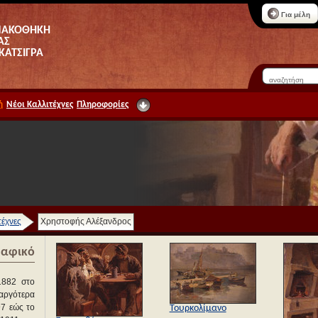
Για μέλη
ΝΑΚΟΘΗΚΗ
ΑΣ
 ΚΑΤΣΙΓΡΑ
ή
Νέοι Καλλιτέχνες
Πληροφορίες
τέχνες
Χρηστοφής Αλέξανδρος
ραφικό
1882 στο
αργότερα
7 εώς το
Τουρκολίμανο