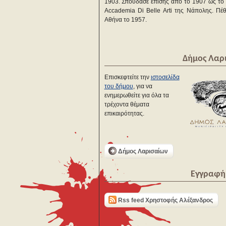
1903. Σπούδασε επίσης από το 1907 ως το
Accademia Di Belle Arti της Νάπολης. Πέ
Αθήνα το 1957.
Δήμος Λαρ
Επισκεφτείτε την
ιστοσελίδα
του δήμου
, για να
ενημερωθείτε για όλα τα
τρέχοντα θέματα
επικαιρότητας.
Δήμος Λαρισαίων
Εγγραφή 
Rss feed Χρηστοφής Αλέξανδρος