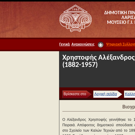
ΔΗΜΟΤΙΚΗ ΠΙ
ΛΑΡΙΣ
ΜΟΥΣΕΙΟ Γ.Ι.
Γενικά
Ανακοινώσεις
Ψηφιακή Συλλογ
Χρηστοφής Αλέξανδρος
(1882-1957)
Βρίσκεστε στο
Αρχική σελίδα
Καλλι
Βιογ
Ο Αλέξανδρος Χρηστοφής γεννήθηκε το 
Πειραιά. Απόφοιτος δημοτικού σπούδασε 
στο Σχολείο των Καλών Τεχνών από το 189