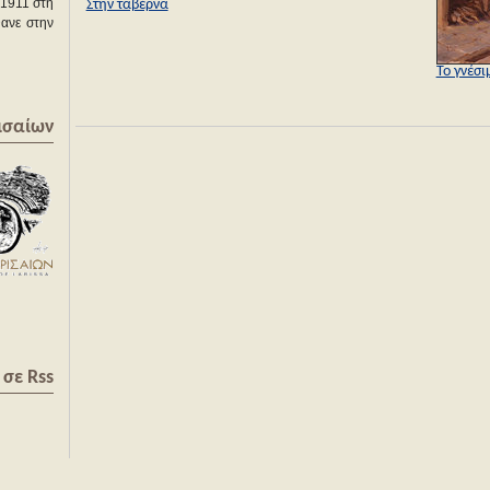
 1911 στη
Στην ταβέρνα
θανε στην
Το γνέσι
ισαίων
σε Rss