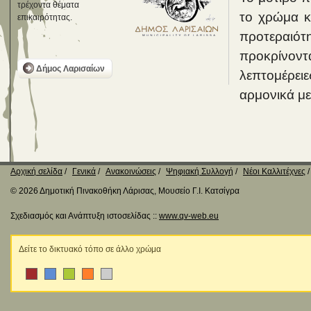
τρέχοντα θέματα
το χρώμα κα
επικαιρότητας.
προτεραιό
προκρίνον
Δήμος Λαρισαίων
λεπτομέρειε
αρμονικά με
Αρχική σελίδα
Γενικά
Ανακοινώσεις
Ψηφιακή Συλλογή
Νέοι Καλλιτέχνες
© 2026 Δημοτική Πινακοθήκη Λάρισας, Μουσείο Γ.Ι. Κατσίγρα
Σχεδιασμός και Ανάπτυξη ιστοσελίδας ::
www.qv-web.eu
Δείτε το δικτυακό τόπο σε άλλο χρώμα