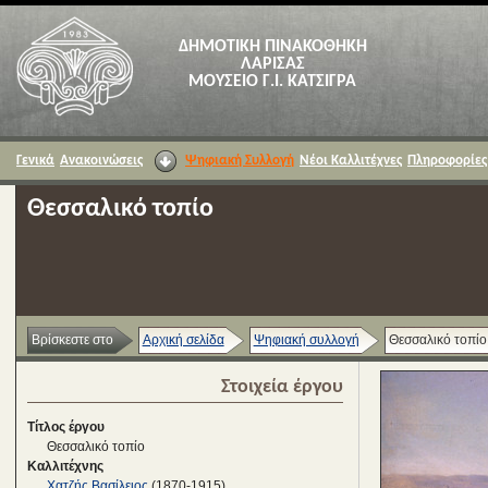
ΔΗΜΟΤΙΚΗ ΠΙΝΑΚΟΘΗΚΗ
ΛΑΡΙΣΑΣ
ΜΟΥΣΕΙΟ Γ.Ι. ΚΑΤΣΙΓΡΑ
Γενικά
Ανακοινώσεις
Ψηφιακή Συλλογή
Νέοι Καλλιτέχνες
Πληροφορίες
Θεσσαλικό τοπίο
Βρίσκεστε στο
Αρχική σελίδα
Ψηφιακή συλλογή
Θεσσαλικό τοπίο
Στοιχεία έργου
Τίτλος έργου
Θεσσαλικό τοπίο
Καλλιτέχνης
Χατζής Βασίλειος
(1870-1915)