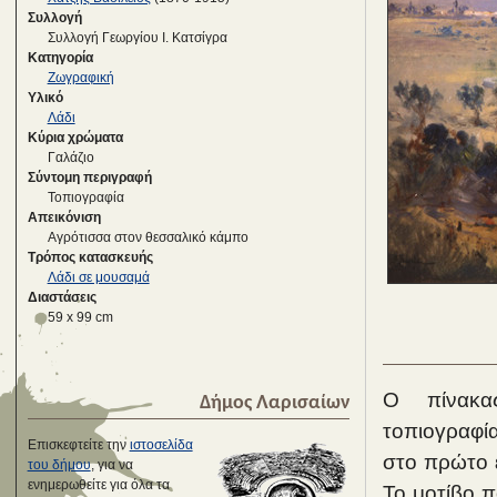
Συλλογή
Συλλογή Γεωργίου Ι. Κατσίγρα
Κατηγορία
Ζωγραφική
Υλικό
Λάδι
Κύρια χρώματα
Γαλάζιο
Σύντομη περιγραφή
Τοπιογραφία
Απεικόνιση
Αγρότισσα στον θεσσαλικό κάμπο
Τρόπος κατασκευής
Λάδι σε μουσαμά
Διαστάσεις
59 x 99 cm
Ο πίνακα
Δήμος Λαρισαίων
τοπιογραφία
Επισκεφτείτε την
ιστοσελίδα
στο πρώτο ε
του δήμου
, για να
ενημερωθείτε για όλα τα
Το μοτίβο π