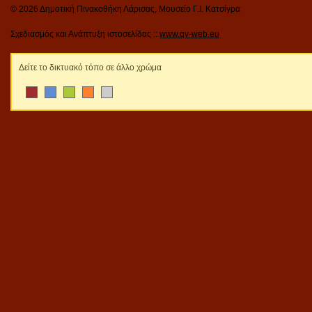
© 2026 Δημοτική Πινακοθήκη Λάρισας, Μουσείο Γ.Ι. Κατσίγρα
Σχεδιασμός και Ανάπτυξη ιστοσελίδας ::
www.qv-web.eu
Δείτε το δικτυακό τόπο σε άλλο χρώμα