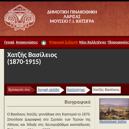
ΔΗΜΟΤΙΚΗ ΠΙΝΑΚΟΘΗΚΗ
ΛΑΡΙΣΑΣ
ΜΟΥΣΕΙΟ Γ.Ι. ΚΑΤΣΙΓΡΑ
Γενικά
Ανακοινώσεις
Ψηφιακή Συλλογή
Νέοι Καλλιτέχνες
Πληροφορίες
Χατζής Βασίλειος
(1870-1915)
Βρίσκεστε στο
Αρχική σελίδα
Καλλιτέχνες
Χατζής Βασίλειος
Βιογραφικό
Ο Βασίλειος Χατζής γεννήθηκε στη Καστοριά το 1870.
Σπούδασε ζωγραφική στο Σχολείο των Τεχνών της
Θεσσαλικό τοπίο
Αθήνας και δίδαξε στη δευτεροβάθμια εκαπαίδευση.