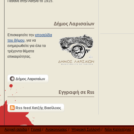
Πέθανε στην Αθήνα το 1915.
Δήμος Λαρισαίων
Επισκεφτείτε την
ιστοσελίδα
του δήμου
, για να
ενημερωθείτε για όλα τα
τρέχοντα θέματα
επικαιρότητας.
Δήμος Λαρισαίων
Εγγραφή σε Rss
Rss feed Χατζής Βασίλειος
Αρχική σελίδα
Γενικά
Ανακοινώσεις
Ψηφιακή Συλλογή
Νέοι Καλλιτέχνες