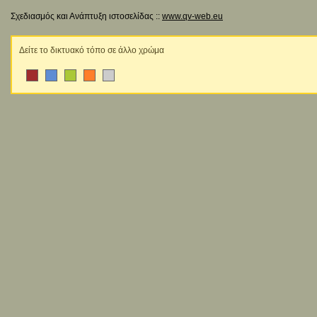
Σχεδιασμός και Ανάπτυξη ιστοσελίδας ::
www.qv-web.eu
Δείτε το δικτυακό τόπο σε άλλο χρώμα