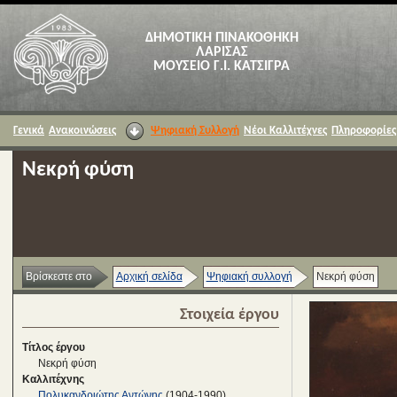
ΔΗΜΟΤΙΚΗ ΠΙΝΑΚΟΘΗΚΗ
ΛΑΡΙΣΑΣ
ΜΟΥΣΕΙΟ Γ.Ι. ΚΑΤΣΙΓΡΑ
Γενικά
Ανακοινώσεις
Ψηφιακή Συλλογή
Νέοι Καλλιτέχνες
Πληροφορίες
Νεκρή φύση
Βρίσκεστε στο
Αρχική σελίδα
Ψηφιακή συλλογή
Νεκρή φύση
Στοιχεία έργου
Τίτλος έργου
Νεκρή φύση
Καλλιτέχνης
Πολυκανδριώτης Αντώνης
(1904-1990)