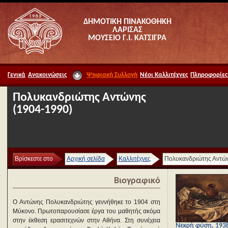
ΔΗΜΟΤΙΚΗ ΠΙΝΑΚΟΘΗΚΗ
ΛΑΡΙΣΑΣ
ΜΟΥΣΕΙΟ Γ.Ι. ΚΑΤΣΙΓΡΑ
Γενικά
Ανακοινώσεις
Ψηφιακή Συλλογή
Νέοι Καλλιτέχνες
Πληροφορίες
Πολυκανδριώτης Αντώνης
(1904-1990)
Βρίσκεστε στο
Αρχική σελίδα
Καλλιτέχνες
Πολυκανδριώτης Αντώ
Βιογραφικό
Ο Αντώνης Πολυκανδριώτης γεννήθηκε το 1904 στη
Μύκονο. Πρωτοπαρουσίασε έργα του μαθητής ακόμα
στην έκθεση ερασιτεχνών στην Αθήνα. Στη συνέχεια
Νεκρή φύση, 193