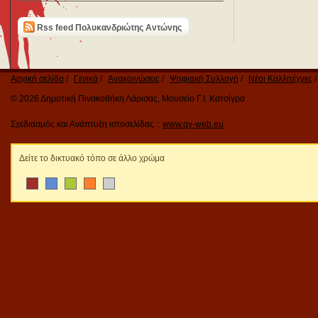
Rss feed Πολυκανδριώτης Αντώνης
Αρχική σελίδα
Γενικά
Ανακοινώσεις
Ψηφιακή Συλλογή
Νέοι Καλλιτέχνες
© 2026 Δημοτική Πινακοθήκη Λάρισας, Μουσείο Γ.Ι. Κατσίγρα
Σχεδιασμός και Ανάπτυξη ιστοσελίδας ::
www.qv-web.eu
Δείτε το δικτυακό τόπο σε άλλο χρώμα