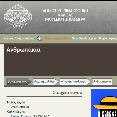
ΔΗΜΟΤΙΚΗ ΠΙΝΑΚΟΘΗΚΗ
ΛΑΡΙΣΑΣ
ΜΟΥΣΕΙΟ Γ.Ι. ΚΑΤΣΙΓΡΑ
Γενικά
Ανακοινώσεις
Ψηφιακή Συλλογή
Νέοι Καλλιτέχνες
Πληροφορίες
Ανθρωπάκια
Βρίσκεστε στο
Αρχική σελίδα
Ψηφιακή συλλογή
Ανθρωπάκια
Στοιχεία έργου
Τίτλος έργου
Ανθρωπάκια
Καλλιτέχνης
Γαϊτης Γιάννης
(1923-1984)