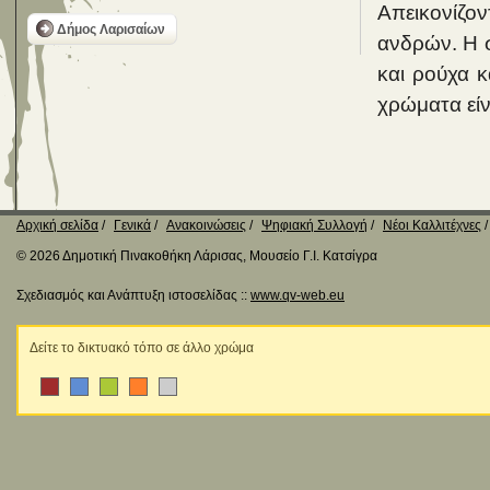
Απεικονίζο
Δήμος Λαρισαίων
ανδρών. Η σ
και ρούχα κ
χρώματα είν
Αρχική σελίδα
Γενικά
Ανακοινώσεις
Ψηφιακή Συλλογή
Νέοι Καλλιτέχνες
© 2026 Δημοτική Πινακοθήκη Λάρισας, Μουσείο Γ.Ι. Κατσίγρα
Σχεδιασμός και Ανάπτυξη ιστοσελίδας ::
www.qv-web.eu
Δείτε το δικτυακό τόπο σε άλλο χρώμα