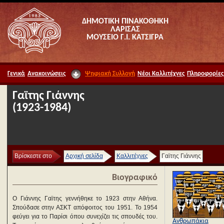
ΔΗΜΟΤΙΚΗ ΠΙΝΑΚΟΘΗΚΗ
ΛΑΡΙΣΑΣ
ΜΟΥΣΕΙΟ Γ.Ι. ΚΑΤΣΙΓΡΑ
Γενικά
Ανακοινώσεις
Ψηφιακή Συλλογή
Νέοι Καλλιτέχνες
Πληροφορίες
Γαϊτης Γιάννης
(1923-1984)
Βρίσκεστε στο
Αρχική σελίδα
Καλλιτέχνες
Γαϊτης Γιάννης
Βιογραφικό
Ο Γιάννης Γαϊτης γεννήθηκε το 1923 στην Αθήνα.
Σπούδασε στην ΑΣΚΤ απόφοιτος του 1951. Το 1954
φεύγει για το Παρίσι όπου συνεχίζει τις σπουδές του.
Ανθρωπάκια