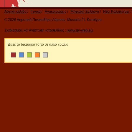
Αρχική σελίδα
Γενικά
Ανακοινώσεις
Ψηφιακή Συλλογή
Νέοι Καλλιτέχνες
© 2026 Δημοτική Πινακοθήκη Λάρισας, Μουσείο Γ.Ι. Κατσίγρα
Σχεδιασμός και Ανάπτυξη ιστοσελίδας ::
www.qv-web.eu
Δείτε το δικτυακό τόπο σε άλλο χρώμα