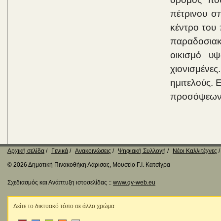
πέτρινου σπ
κέντρο του 
παραδοσιακ
οικισμό υ
χιονισμένες
ημιτελούς. 
προσόψεων 
Αρχική σελίδα
Γενικά
Ανακοινώσεις
Ψηφιακή Συλλογή
Νέοι Καλλιτέχνες
© 2026 Δημοτική Πινακοθήκη Λάρισας, Μουσείο Γ.Ι. Κατσίγρα
Σχεδιασμός και Ανάπτυξη ιστοσελίδας ::
www.qv-web.eu
Δείτε το δικτυακό τόπο σε άλλο χρώμα