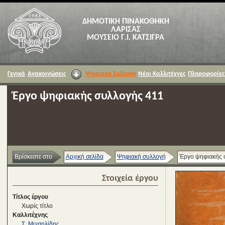
ΔΗΜΟΤΙΚΗ ΠΙΝΑΚΟΘΗΚΗ
ΛΑΡΙΣΑΣ
ΜΟΥΣΕΙΟ Γ.Ι. ΚΑΤΣΙΓΡΑ
Γενικά
Ανακοινώσεις
Ψηφιακή Συλλογή
Νέοι Καλλιτέχνες
Πληροφορίες
Έργο ψηφιακής συλλογής 411
Βρίσκεστε στο
Αρχική σελίδα
Ψηφιακή συλλογή
Έργο ψηφιακής 
Στοιχεία έργου
Τίτλος έργου
Χωρίς τίτλο
Καλλιτέχνης
Σ. Μιχαηλίδης