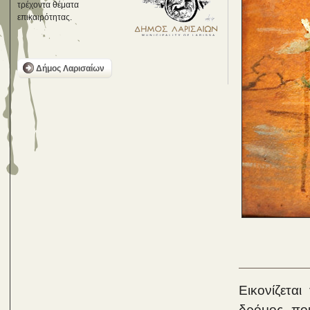
τρέχοντα θέματα
επικαιρότητας.
Δήμος Λαρισαίων
Εικονίζετα
δρόμος που