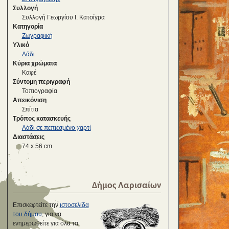
Συλλογή
Συλλογή Γεωργίου Ι. Κατσίγρα
Κατηγορία
Ζωγραφική
Υλικό
Λάδι
Κύρια χρώματα
Καφέ
Σύντομη περιγραφή
Τοπιογραφία
Απεικόνιση
Σπίτια
Τρόπος κατασκευής
Λάδι σε πεπιεσμένο χαρτί
Διαστάσεις
74 x 56 cm
Δήμος Λαρισαίων
Επισκεφτείτε την
ιστοσελίδα
του δήμου
, για να
ενημερωθείτε για όλα τα