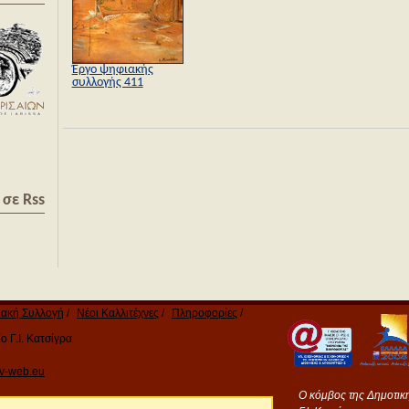
Έργο ψηφιακής
συλλογής 411
σε Rss
ακή Συλλογή
Νέοι Καλλιτέχνες
Πληροφορίες
 Γ.Ι. Κατσίγρα
v-web.eu
Ο κόμβος της Δημοτικ