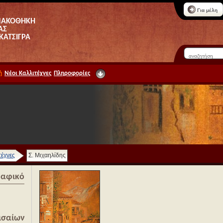
Για μέλη
ΝΑΚΟΘΗΚΗ
ΑΣ
 ΚΑΤΣΙΓΡΑ
ή
Νέοι Καλλιτέχνες
Πληροφορίες
τέχνες
Σ. Μιχαηλίδης
ραφικό
ισαίων