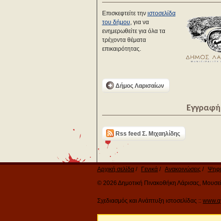
Επισκεφτείτε την
ιστοσελίδα
του δήμου
, για να
ενημερωθείτε για όλα τα
τρέχοντα θέματα
επικαιρότητας.
Δήμος Λαρισαίων
Εγγραφή 
Rss feed Σ. Μιχαηλίδης
Αρχική σελίδα
Γενικά
Ανακοινώσεις
Ψηφι
© 2026 Δημοτική Πινακοθήκη Λάρισας, Μουσείο
Σχεδιασμός και Ανάπτυξη ιστοσελίδας ::
www.q