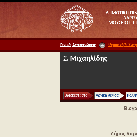
ΔΗΜΟΤΙΚΗ ΠΙ
ΛΑΡΙΣ
ΜΟΥΣΕΙΟ Γ.Ι.
Γενικά
Ανακοινώσεις
Ψηφιακή Συλλογ
Σ. Μιχαηλίδης
Βρίσκεστε στο
Αρχική σελίδα
Καλλι
Βιογ
Δήμος Λαρ