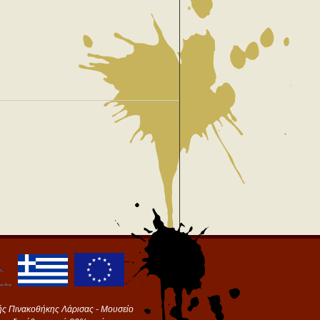
ής Πινακοθήκης Λάρισας - Μουσείο