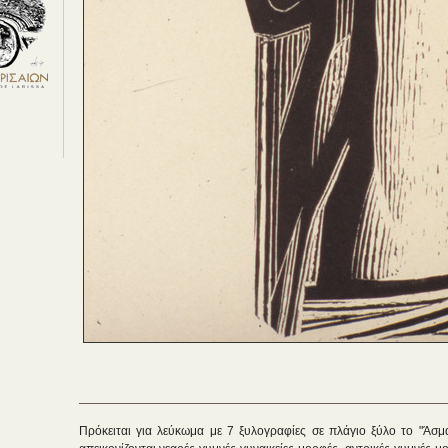
Πρόκειται για λεύκωμα με 7 ξυλογραφίες σε πλάγιο ξύλο το "Άσμ