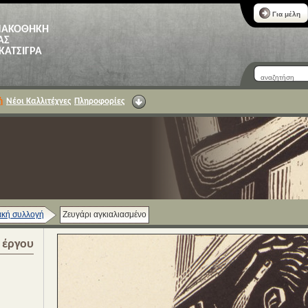
Για μέλη
ΝΑΚΟΘΗΚΗ
ΑΣ
 ΚΑΤΣΙΓΡΑ
ή
Νέοι Καλλιτέχνες
Πληροφορίες
κή συλλογή
Ζευγάρι αγκιαλιασμένο
α έργου