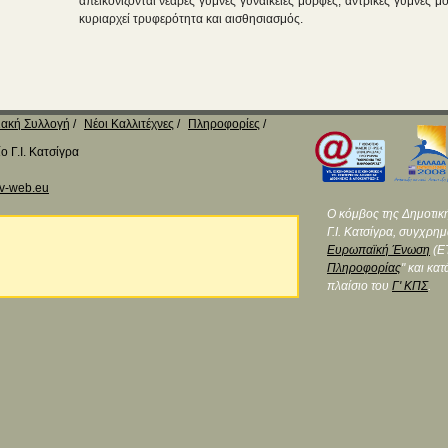
απεικονίζονται νεαρές γυμνές γυναικείες μορφές, αντρικές γυμνές μ
κυριαρχεί τρυφερότητα και αισθησιασμός.
ακή Συλλογή
Νέοι Καλλιτέχνες
Πληροφορίες
 Γ.Ι. Κατσίγρα
v-web.eu
Ο κόμβος της Δημοτικ
Γ.Ι. Κατσίγρα, συγχρη
Ευρωπαϊκή Ένωση
(ΕΤ
Πληροφορίας
" και κα
πλαίσιο του
Γ' ΚΠΣ
.