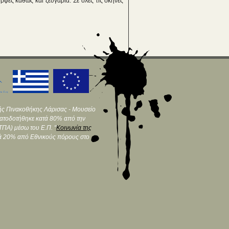
ορφές καθώς και ζευγάρια. Σε όλες τις σκηνές
ής Πινακοθήκης Λάρισας - Μουσείο
ματοδοτήθηκε κατά 80% από την
ΠΑ) μέσω του Ε.Π. "
Κοινωνία της
τά 20% από Εθνικούς πόρους στο