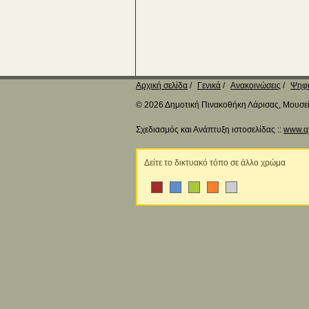
Αρχική σελίδα
Γενικά
Ανακοινώσεις
Ψηφι
© 2026 Δημοτική Πινακοθήκη Λάρισας, Μουσείο
Σχεδιασμός και Ανάπτυξη ιστοσελίδας ::
www.q
Δείτε το δικτυακό τόπο σε άλλο χρώμα