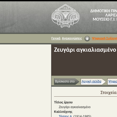
ΔΗΜΟΤΙΚΗ ΠΙ
ΛΑΡΙΣ
ΜΟΥΣΕΙΟ Γ.Ι.
Γενικά
Ανακοινώσεις
Ψηφιακή Συλλογ
Ζευγάρι αγκιαλιασμένο
Βρίσκεστε στο
Αρχική σελίδα
Ψηφια
Στοιχεί
Τίτλος έργου
Ζευγάρι αγκιαλιασμένο
Καλλιτέχνης
Τάσσος Α.
(1914-1985)