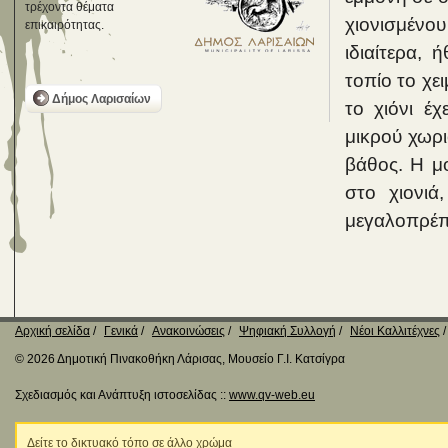
τρέχοντα θέματα
χιονισμένου 
επικαιρότητας.
ιδιαίτερα,
τοπίο το χε
Δήμος Λαρισαίων
το χιόνι έχ
μικρού χωρι
βάθος. Η μ
στο χιονιά
μεγαλοπρέπε
Αρχική σελίδα
Γενικά
Ανακοινώσεις
Ψηφιακή Συλλογή
Νέοι Καλλιτέχνες
© 2026 Δημοτική Πινακοθήκη Λάρισας, Μουσείο Γ.Ι. Κατσίγρα
Σχεδιασμός και Ανάπτυξη ιστοσελίδας ::
www.qv-web.eu
Δείτε το δικτυακό τόπο σε άλλο χρώμα