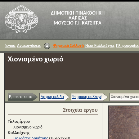
ΔΗΜΟΤΙΚΗ ΠΙΝΑΚΟΘΗΚΗ
ΛΑΡΙΣΑΣ
ΜΟΥΣΕΙΟ Γ.Ι. ΚΑΤΣΙΓΡΑ
Γενικά
Ανακοινώσεις
Ψηφιακή Συλλογή
Νέοι Καλλιτέχνες
Πληροφορίες
Χιονισμένο χωριό
Βρίσκεστε στο
Αρχική σελίδα
Ψηφιακή συλλογή
Χιονισμένο χωρι
Στοιχεία έργου
Τίτλος έργου
Χιονισμένο χωριό
Καλλιτέχνης
Γιολδάσης Δημήτρης
(1897-1993)