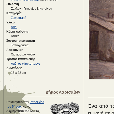
Συλλογή
Συλλογή Γεωργίου Ι. Κατσίγρα
Κατηγορία
Ζωγραφική
Υλικό
Λάδι
Κύρια χρώματα
Λευκό
Σύντομη περιγραφή
Τοπιογραφία
Απεικόνιση
Χιονισμένο χωριό
Τρόπος κατασκευής
Λάδι σε χάρντμπορντ
Διαστάσεις
15 x 22 cm
Δήμος Λαρισαίων
Επισκεφτείτε την
ιστοσελίδα
Ένα από τα
του δήμου
, για να
ενημερωθείτε για όλα τα
εμμονή σε ό