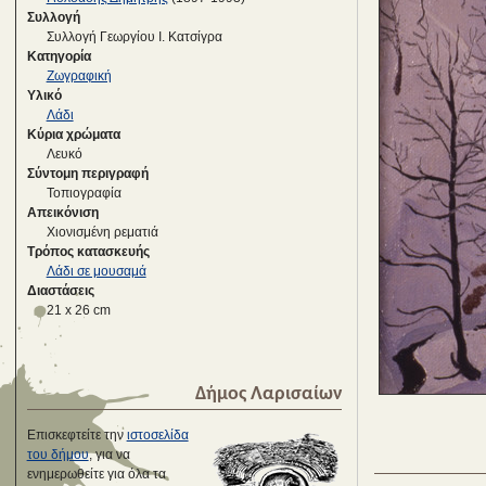
Συλλογή
Συλλογή Γεωργίου Ι. Κατσίγρα
Κατηγορία
Ζωγραφική
Υλικό
Λάδι
Κύρια χρώματα
Λευκό
Σύντομη περιγραφή
Τοπιογραφία
Απεικόνιση
Χιονισμένη ρεματιά
Τρόπος κατασκευής
Λάδι σε μουσαμά
Διαστάσεις
21 x 26 cm
Δήμος Λαρισαίων
Επισκεφτείτε την
ιστοσελίδα
του δήμου
, για να
ενημερωθείτε για όλα τα