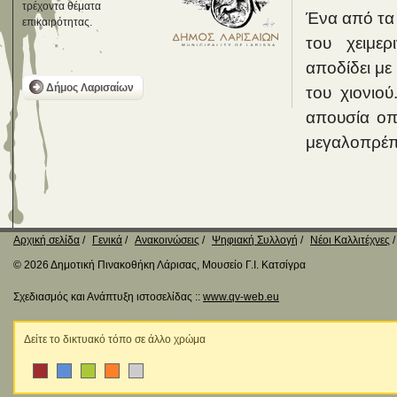
τρέχοντα θέματα
Ένα από τα 
επικαιρότητας.
του χειμερ
αποδίδει με
Δήμος Λαρισαίων
του χιονιο
απουσία οπ
μεγαλοπρέπε
Αρχική σελίδα
Γενικά
Ανακοινώσεις
Ψηφιακή Συλλογή
Νέοι Καλλιτέχνες
© 2026 Δημοτική Πινακοθήκη Λάρισας, Μουσείο Γ.Ι. Κατσίγρα
Σχεδιασμός και Ανάπτυξη ιστοσελίδας ::
www.qv-web.eu
Δείτε το δικτυακό τόπο σε άλλο χρώμα