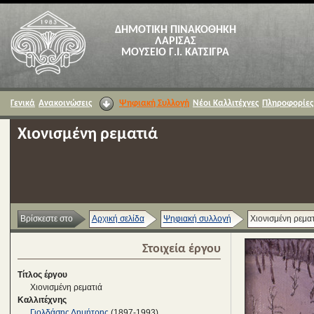
ΔΗΜΟΤΙΚΗ ΠΙΝΑΚΟΘΗΚΗ
ΛΑΡΙΣΑΣ
ΜΟΥΣΕΙΟ Γ.Ι. ΚΑΤΣΙΓΡΑ
Γενικά
Ανακοινώσεις
Ψηφιακή Συλλογή
Νέοι Καλλιτέχνες
Πληροφορίες
Χιονισμένη ρεματιά
Βρίσκεστε στο
Αρχική σελίδα
Ψηφιακή συλλογή
Χιονισμένη ρεμα
Στοιχεία έργου
Τίτλος έργου
Χιονισμένη ρεματιά
Καλλιτέχνης
Γιολδάσης Δημήτρης
(1897-1993)