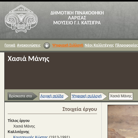
ΔΗΜΟΤΙΚΗ ΠΙΝΑΚΟΘΗΚΗ
ΛΑΡΙΣΑΣ
ΜΟΥΣΕΙΟ Γ.Ι. ΚΑΤΣΙΓΡΑ
Γενικά
Ανακοινώσεις
Ψηφιακή Συλλογή
Νέοι Καλλιτέχνες
Πληροφορίες
Χασιά Μάνης
Βρίσκεστε στο
Αρχική σελίδα
Ψηφιακή συλλογή
Χασιά Μάνης
Στοιχεία έργου
Τίτλος έργου
Χασιά Μάνης
Καλλιτέχνης
Κουτσουρής Κώστας
(1913-1991)