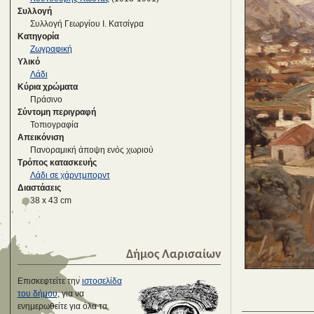
Συλλογή
Συλλογή Γεωργίου Ι. Κατσίγρα
Κατηγορία
Ζωγραφική
Υλικό
Λάδι
Κύρια χρώματα
Πράσινο
Σύντομη περιγραφή
Τοπιογραφία
Απεικόνιση
Πανοραμική άποψη ενός χωριού
Τρόπος κατασκευής
Λάδι σε χάρντμπορντ
Διαστάσεις
38 x 43 cm
Δήμος Λαρισαίων
Επισκεφτείτε την
ιστοσελίδα
του δήμου
, για να
ενημερωθείτε για όλα τα