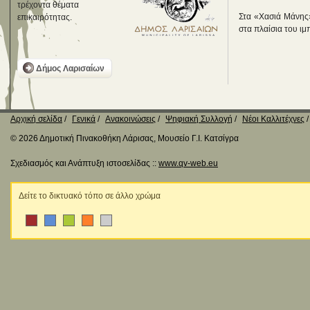
τρέχοντα θέματα
Στα «Χασιά Μάνης»,
επικαιρότητας.
στα πλαίσια του ιμ
Δήμος Λαρισαίων
Αρχική σελίδα
Γενικά
Ανακοινώσεις
Ψηφιακή Συλλογή
Νέοι Καλλιτέχνες
© 2026 Δημοτική Πινακοθήκη Λάρισας, Μουσείο Γ.Ι. Κατσίγρα
Σχεδιασμός και Ανάπτυξη ιστοσελίδας ::
www.qv-web.eu
Δείτε το δικτυακό τόπο σε άλλο χρώμα