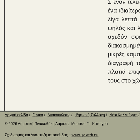
Σ΄έναν τελε
ένα ιδιαίτε
λίγα λεπτά
ψηλός και λ
σχεδόν σφα
διακοσμημέ
μικρές καμ
διαγραφή τ
πλατιά επι
τους στο χώ
Αρχική σελίδα
Γενικά
Ανακοινώσεις
Ψηφιακή Συλλογή
Νέοι Καλλιτέχνες
© 2026 Δημοτική Πινακοθήκη Λάρισας, Μουσείο Γ.Ι. Κατσίγρα
Σχεδιασμός και Ανάπτυξη ιστοσελίδας ::
www.qv-web.eu