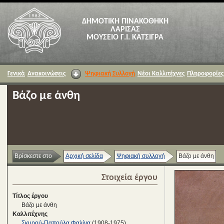
ΔΗΜΟΤΙΚΗ ΠΙΝΑΚΟΘΗΚΗ
ΛΑΡΙΣΑΣ
ΜΟΥΣΕΙΟ Γ.Ι. ΚΑΤΣΙΓΡΑ
Γενικά
Ανακοινώσεις
Ψηφιακή Συλλογή
Νέοι Καλλιτέχνες
Πληροφορίες
Βάζο με άνθη
Βρίσκεστε στο
Αρχική σελίδα
Ψηφιακή συλλογή
Βάζο με άνθη
Στοιχεία έργου
Τίτλος έργου
Βάζο με άνθη
Καλλιτέχνης
Σκυρού-Παπούλα Φαλίνα
(1908-1975)