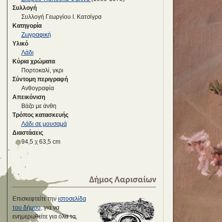
Συλλογή
Συλλογή Γεωργίου Ι. Κατσίγρα
Κατηγορία
Ζωγραφική
Υλικό
Λάδι
Κύρια χρώματα
Πορτοκαλί, γκρι
Σύντομη περιγραφή
Ανθογραφία
Απεικόνιση
Βάζο με άνθη
Τρόπος κατασκευής
Λάδι σε μουσαμά
Διαστάσεις
94,5 χ 63,5 cm
Δήμος Λαρισαίων
Επισκεφτείτε την
ιστοσελίδα
του δήμου
, για να
ενημερωθείτε για όλα τα