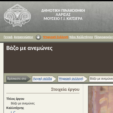
ΔΗΜΟΤΙΚΗ ΠΙΝΑΚΟΘΗΚΗ
ΛΑΡΙΣΑΣ
ΜΟΥΣΕΙΟ Γ.Ι. ΚΑΤΣΙΓΡΑ
Γενικά
Ανακοινώσεις
Ψηφιακή Συλλογή
Νέοι Καλλιτέχνες
Πληροφορίες
Βάζο με ανεμώνες
Βρίσκεστε στο
Αρχική σελίδα
Ψηφιακή συλλογή
Βάζο με ανεμώνε
Στοιχεία έργου
Τίτλος έργου
Βάζο με ανεμώνες
Καλλιτέχνης
L.C.