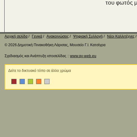
του φωτός μ
Αρχική σελίδα
Γενικά
Ανακοινώσεις
Ψηφιακή Συλλογή
Νέοι Καλλιτέχνες
© 2026 Δημοτική Πινακοθήκη Λάρισας, Μουσείο Γ.Ι. Κατσίγρα
Σχεδιασμός και Ανάπτυξη ιστοσελίδας ::
www.qv-web.eu
Δείτε το δικτυακό τόπο σε άλλο χρώμα