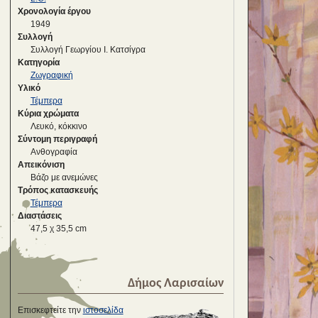
Χρονολογία έργου
1949
Συλλογή
Συλλογή Γεωργίου Ι. Κατσίγρα
Κατηγορία
Ζωγραφική
Υλικό
Τέμπερα
Κύρια χρώματα
Λευκό, κόκκινο
Σύντομη περιγραφή
Ανθογραφία
Απεικόνιση
Βάζο με ανεμώνες
Τρόπος κατασκευής
Τέμπερα
Διαστάσεις
47,5 χ 35,5 cm
Δήμος Λαρισαίων
Επισκεφτείτε την
ιστοσελίδα