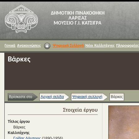
ΔΗΜΟΤΙΚΗ ΠΙΝΑΚΟΘΗΚΗ
ΛΑΡΙΣΑΣ
ΜΟΥΣΕΙΟ Γ.Ι. ΚΑΤΣΙΓΡΑ
Γενικά
Ανακοινώσεις
Ψηφιακή Συλλογή
Νέοι Καλλιτέχνες
Πληροφορίες
Βάρκες
Βρίσκεστε στο
Αρχική σελίδα
Ψηφιακή συλλογή
Βάρκες
Στοιχεία έργου
Τίτλος έργου
Βάρκες
Καλλιτέχνης
Γρίβας Λάμπρος
(1890-1956)