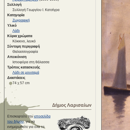
Συλλογή
Συλλογή Γεωργίου Ι. Κατσίγρα
Κατηγορία
Ζωγραφική
Υλικό
Λάδι
Κύρια χρώματα
Κόκκινο, λευκό
Σύντομη περιγραφή
Θαλασσογραφία
Απεικόνιση
Ιστιοφόρα στη θάλασσα
Τρόπος κατασκευής
Λάδι σε μουσαμά
Διαστάσεις
74 χ 57 cm
Δήμος Λαρισαίων
Επισκεφτείτε την
ιστοσελίδα
του δήμου
, για να
ενημερωθείτε για όλα τα