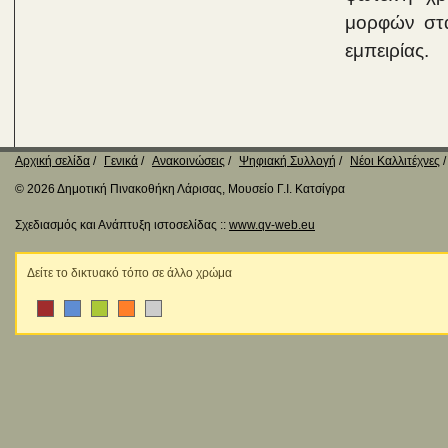
μορφών στα
εμπειρίας.
Αρχική σελίδα
Γενικά
Ανακοινώσεις
Ψηφιακή Συλλογή
Νέοι Καλλιτέχνες
© 2026 Δημοτική Πινακοθήκη Λάρισας, Μουσείο Γ.Ι. Κατσίγρα
Σχεδιασμός και Ανάπτυξη ιστοσελίδας ::
www.qv-web.eu
Δείτε το δικτυακό τόπο σε άλλο χρώμα