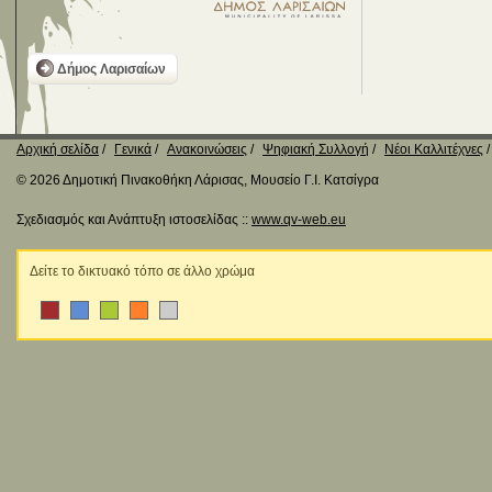
Δήμος Λαρισαίων
Αρχική σελίδα
Γενικά
Ανακοινώσεις
Ψηφιακή Συλλογή
Νέοι Καλλιτέχνες
© 2026 Δημοτική Πινακοθήκη Λάρισας, Μουσείο Γ.Ι. Κατσίγρα
Σχεδιασμός και Ανάπτυξη ιστοσελίδας ::
www.qv-web.eu
Δείτε το δικτυακό τόπο σε άλλο χρώμα