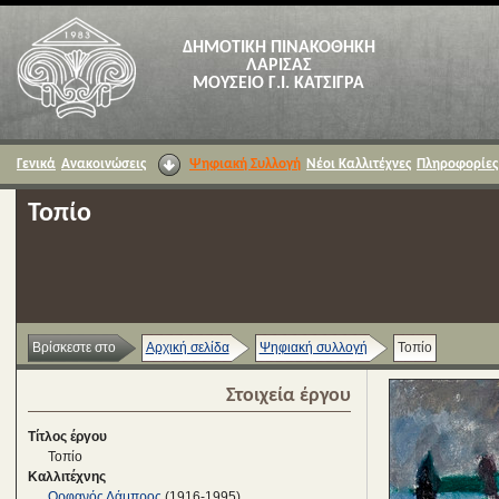
ΔΗΜΟΤΙΚΗ ΠΙΝΑΚΟΘΗΚΗ
ΛΑΡΙΣΑΣ
ΜΟΥΣΕΙΟ Γ.Ι. ΚΑΤΣΙΓΡΑ
Γενικά
Ανακοινώσεις
Ψηφιακή Συλλογή
Νέοι Καλλιτέχνες
Πληροφορίες
Τοπίο
Βρίσκεστε στο
Αρχική σελίδα
Ψηφιακή συλλογή
Τοπίο
Στοιχεία έργου
Τίτλος έργου
Τοπίο
Καλλιτέχνης
Ορφανός Λάμπρος
(1916-1995)