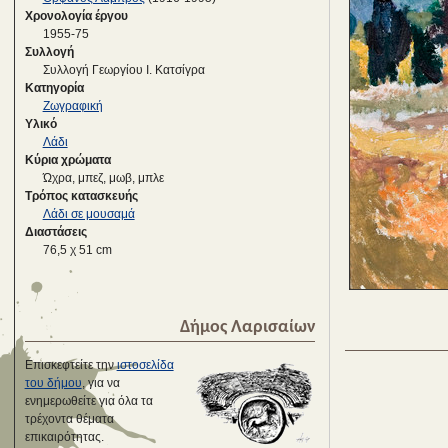
Χρονολογία έργου
1955-75
Συλλογή
Συλλογή Γεωργίου Ι. Κατσίγρα
Κατηγορία
Ζωγραφική
Υλικό
Λάδι
Κύρια χρώματα
Ώχρα, μπεζ, μωβ, μπλε
Τρόπος κατασκευής
Λάδι σε μουσαμά
Διαστάσεις
76,5 χ 51 cm
Δήμος Λαρισαίων
Επισκεφτείτε την
ιστοσελίδα
του δήμου
, για να
ενημερωθείτε για όλα τα
τρέχοντα θέματα
επικαιρότητας.