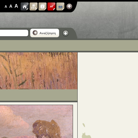
A
A
A
el
en
Αναζήτηση