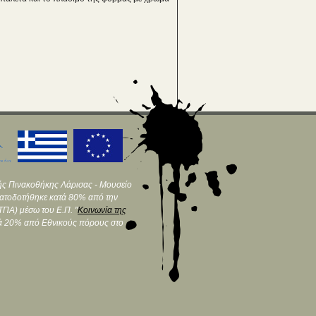
ής Πινακοθήκης Λάρισας - Μουσείο
ματοδοτήθηκε κατά 80% από την
ΠΑ) μέσω του Ε.Π. "
Κοινωνία της
τά 20% από Εθνικούς πόρους στο