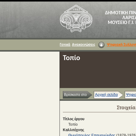
ΔΗΜΟΤΙΚΗ ΠΙ
ΛΑΡΙΣ
ΜΟΥΣΕΙΟ Γ.Ι.
Γενικά
Ανακοινώσεις
Ψηφιακή Συλλογ
Τοπίο
Βρίσκεστε στο
Αρχική σελίδα
Ψηφια
Στοιχεί
Τίτλος έργου
Τοπίο
Καλλιτέχνης
Θωμόπουλος Επαμεινώνδας
(1878-1976