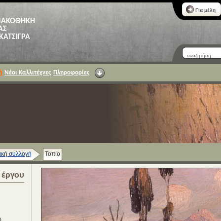
Για μέλη
ΝΑΚΟΘΗΚΗ
ΑΣ
 ΚΑΤΣΙΓΡΑ
ή
Νέοι Καλλιτέχνες
Πληροφορίες
κή συλλογή
Τοπίο
α έργου
)