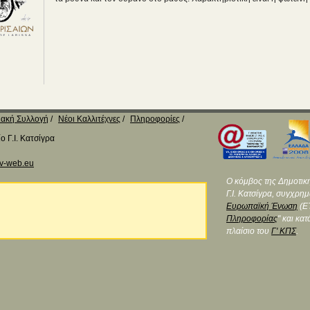
ακή Συλλογή
Νέοι Καλλιτέχνες
Πληροφορίες
 Γ.Ι. Κατσίγρα
v-web.eu
Ο κόμβος της Δημοτικ
Γ.Ι. Κατσίγρα, συγχρη
Ευρωπαϊκή Ένωση
(ΕΤ
Πληροφορίας
" και κα
πλαίσιο του
Γ' ΚΠΣ
.