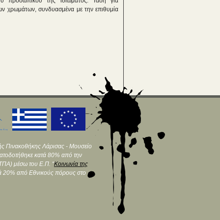
του προσωπικού της ιδιώματος. Τάση για
 των χρωμάτων, συνδυασμένα με την επιθυμία
ής Πινακοθήκης Λάρισας - Μουσείο
ματοδοτήθηκε κατά 80% από την
ΠΑ) μέσω του Ε.Π. "
Κοινωνία της
τά 20% από Εθνικούς πόρους στο