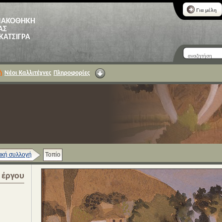
Για μέλη
ΝΑΚΟΘΗΚΗ
ΑΣ
 ΚΑΤΣΙΓΡΑ
ή
Νέοι Καλλιτέχνες
Πληροφορίες
κή συλλογή
Τοπίο
α έργου