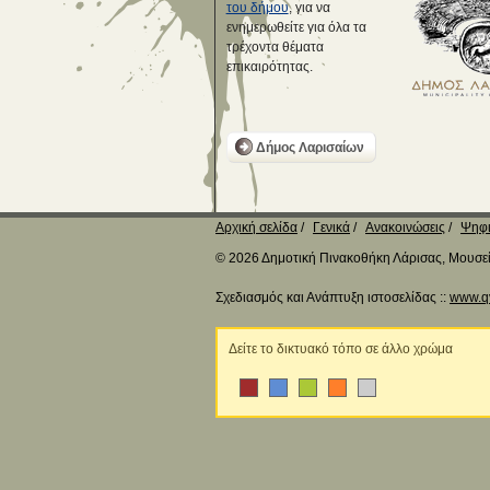
του δήμου
, για να
ενημερωθείτε για όλα τα
τρέχοντα θέματα
επικαιρότητας.
Δήμος Λαρισαίων
Αρχική σελίδα
Γενικά
Ανακοινώσεις
Ψηφι
© 2026 Δημοτική Πινακοθήκη Λάρισας, Μουσείο
Σχεδιασμός και Ανάπτυξη ιστοσελίδας ::
www.q
Δείτε το δικτυακό τόπο σε άλλο χρώμα