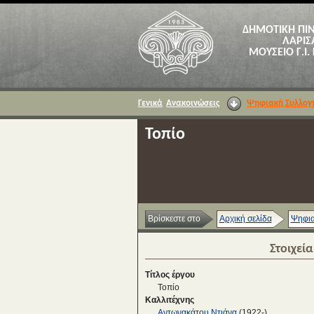
ΔΗΜΟΤΙΚΗ ΠΙ
ΛΑΡΙΣ
ΜΟΥΣΕΙΟ Γ.Ι.
Γενικά
Ανακοινώσεις
Ψηφιακή Συλλογ
Τοπίο
Βρίσκεστε στο
Αρχική σελίδα
Ψηφια
Στοιχεί
Τίτλος έργου
Τοπίο
Καλλιτέχνης
Αντωνακάτου Ντιάνα
(1922-)