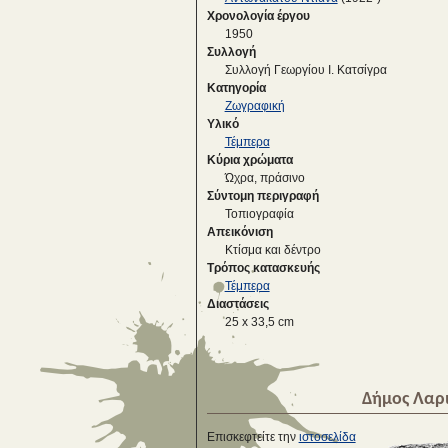
Χρονολογία έργου
1950
Συλλογή
Συλλογή Γεωργίου Ι. Κατσίγρα
Κατηγορία
Ζωγραφική
Υλικό
Τέμπερα
Κύρια χρώματα
Ώχρα, πράσινο
Σύντομη περιγραφή
Τοπιογραφία
Απεικόνιση
Κτίσμα και δέντρο
Τρόπος κατασκευής
Τέμπερα
Διαστάσεις
25 x 33,5 cm
Δήμος Λαρ
Επισκεφτείτε την
ιστοσελίδα