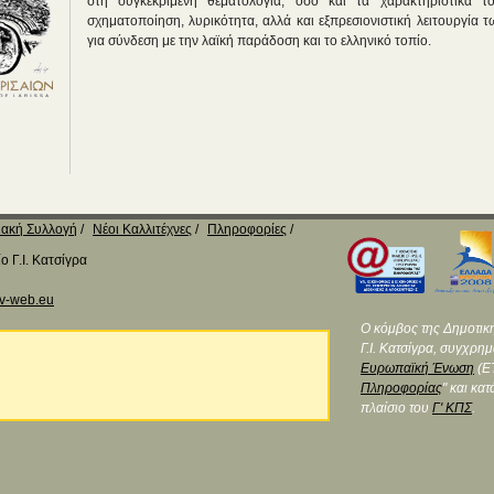
στη συγκεκριμένη θεματολογία, όσο και τα χαρακτηριστικά 
σχηματοποίηση, λυρικότητα, αλλά και εξπρεσιονιστική λειτουργία
για σύνδεση με την λαϊκή παράδοση και το ελληνικό τοπίο.
ακή Συλλογή
Νέοι Καλλιτέχνες
Πληροφορίες
 Γ.Ι. Κατσίγρα
v-web.eu
Ο κόμβος της Δημοτικ
Γ.Ι. Κατσίγρα, συγχρη
Ευρωπαϊκή Ένωση
(ΕΤ
Πληροφορίας
" και κα
πλαίσιο του
Γ' ΚΠΣ
.