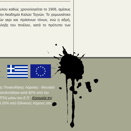
υλου καθώς χρονολογείται το 1906, αμέσως
ην Ακαδημία Καλών Τεχνών. Το χειμωνιάτικο
ν γκρι και πράσινων τόνων, ενώ η αδρή,
όληξη του πινέλου, κατά το πρότυπο των
ής Πινακοθήκης Λάρισας - Μουσείο
ματοδοτήθηκε κατά 80% από την
ΠΑ) μέσω του Ε.Π. "
Κοινωνία της
τά 20% από Εθνικούς πόρους στο