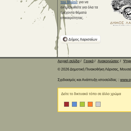
του δήμου
, για να
ενημερωθείτε για όλα τα
τρέχοντα θέματα
επικαιρότητας.
Δήμος Λαρισαίων
Αρχική σελίδα
Γενικά
Ανακοινώσεις
Ψηφι
© 2026 Δημοτική Πινακοθήκη Λάρισας, Μουσείο
Σχεδιασμός και Ανάπτυξη ιστοσελίδας ::
www.q
Δείτε το δικτυακό τόπο σε άλλο χρώμα