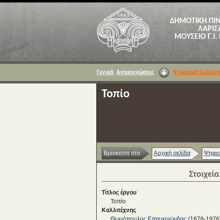
ΔΗΜΟΤΙΚΗ ΠΙ
ΛΑΡΙΣ
ΜΟΥΣΕΙΟ Γ.Ι.
Γενικά
Ανακοινώσεις
Ψηφιακή Συλλογ
Τοπίο
Βρίσκεστε στο
Αρχική σελίδα
Ψηφια
Στοιχεί
Τίτλος έργου
Τοπίο
Καλλιτέχνης
Θωμόπουλος Επαμεινώνδας
(1878-1976