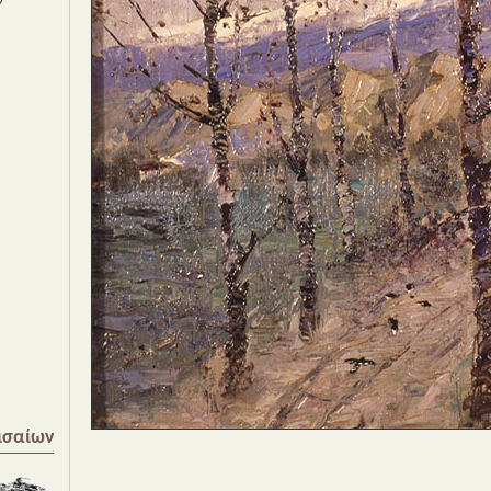
ισαίων