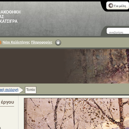
Για μέλη
ΝΑΚΟΘΗΚΗ
ΑΣ
 ΚΑΤΣΙΓΡΑ
ή
Νέοι Καλλιτέχνες
Πληροφορίες
κή συλλογή
Τοπίο
α έργου
)