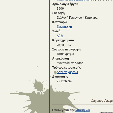
Χρονολογία έργου
1906
Συλλογή
Συλλογή Γεωργίου Ι. Κατσίγρα
Κατηγορία
Ζωγραφική
Υλικό
Λάδι
Κύρια χρώματα
Ώχρα, μπλε
Σύντομη περιγραφή
Τοπιογραφία
Απεικόνιση
Μονοπάτι σε δασος
Τρόπος κατασκευής
Λάδι σε χαρτόνι
Διαστάσεις
22 x 26 cm
Δήμος Λαρ
Επισκεφτείτε την
ιστοσελίδα