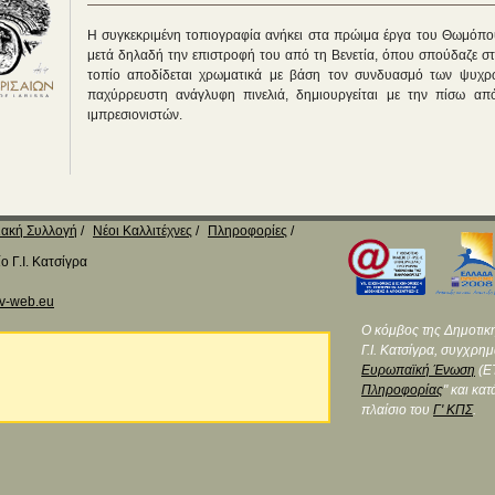
Η συγκεκριμένη τοπιογραφία ανήκει στα πρώιμα έργα του Θωμόπο
μετά δηλαδή την επιστροφή του από τη Βενετία, όπου σπούδαζε στ
τοπίο αποδίδεται χρωματικά με βάση τον συνδυασμό των ψυχρώ
παχύρρευστη ανάγλυφη πινελιά, δημιουργείται με την πίσω απ
ιμπρεσιονιστών.
ακή Συλλογή
Νέοι Καλλιτέχνες
Πληροφορίες
 Γ.Ι. Κατσίγρα
v-web.eu
Ο κόμβος της Δημοτικ
Γ.Ι. Κατσίγρα, συγχρη
Ευρωπαϊκή Ένωση
(ΕΤ
Πληροφορίας
" και κα
πλαίσιο του
Γ' ΚΠΣ
.